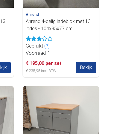
Ahrend
 13
Ahrend 4-delig ladeblok met 13
lades - 104x85x77 cm
Gebruikt
(?)
Voorraad: 1
€ 195,00 per set
kijk
Bekijk
€ 235,95 incl. BTW