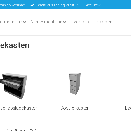
ten op voorraad
Gratis verzending vanaf €300,- excl. btw
kt meubilair
Nieuw meubilair
Over ons
Opkopen
ekasten
schapsladekasten
Dossierkasten
La
taat
1
-
30
van
227