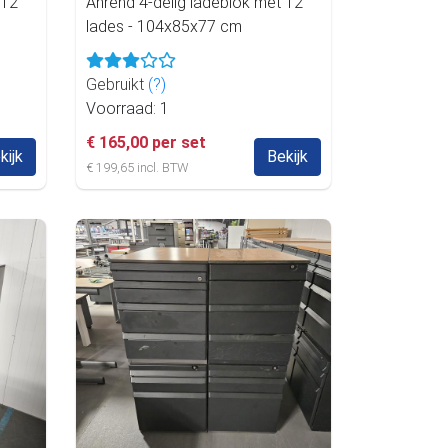
 12
Ahrend 4-delig ladeblok met 12
lades - 104x85x77 cm
Gebruikt
(?)
Voorraad: 1
€ 165,00 per set
kijk
Bekijk
€ 199,65 incl. BTW