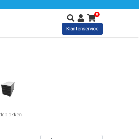
0
Klantenservice
deblokken