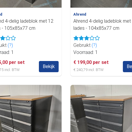
nd
Ahrend
nd 4-delig ladeblok met 12
Ahrend 4-delig ladeblok met
s - 105x85x77 cm
lades - 104x85x77 cm
uikt
(?)
Gebruikt
(?)
raad: 1
Voorraad: 1
5,00 per set
€ 199,00 per set
Bekijk
Be
75 incl. BTW
€ 240,79 incl. BTW