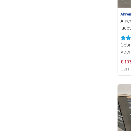
Ahre
Ahre
lade
Gebr
Voor
€ 17
€ 211,