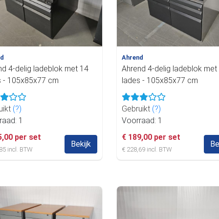
nd
Ahrend
nd 4-delig ladeblok met 14
Ahrend 4-delig ladeblok met
s - 105x85x77 cm
lades - 105x85x77 cm
uikt
(?)
Gebruikt
(?)
raad: 1
Voorraad: 1
5,00 per set
€ 189,00 per set
Bekijk
Be
85 incl. BTW
€ 228,69 incl. BTW