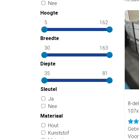
Nee
Hoogte
5
162
Breedte
30
163
Diepte
35
81
Sleutel
Ja
8-del
Nee
107x
Materiaal
Hout
Gebr
Kunststof
Voor