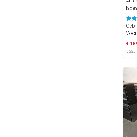
Ahre
lade
Gebr
Voor
€ 18
€ 228,