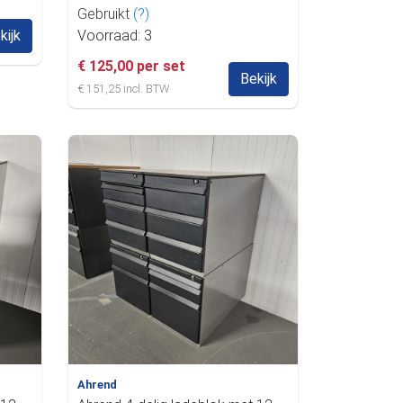
Gebruikt
(?)
kijk
Voorraad: 3
€ 125,00 per set
Bekijk
€ 151,25 incl. BTW
Ahrend