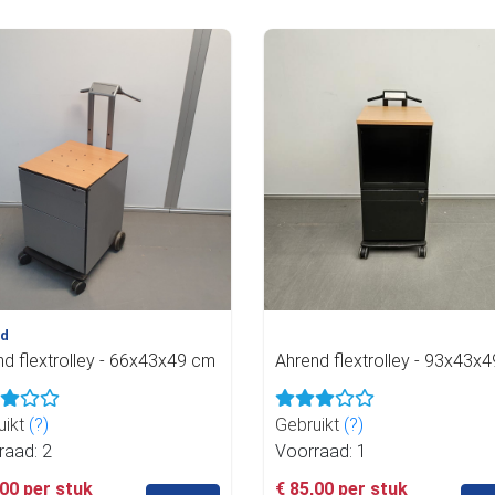
nd
nd flextrolley - 66x43x49 cm
Ahrend flextrolley - 93x43x
uikt
(?)
Gebruikt
(?)
raad: 2
Voorraad: 1
,00 per stuk
€ 85,00 per stuk