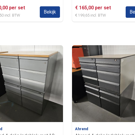
0,00 per set
€ 165,00 per set
Bekijk
Be
50 incl. BTW
€ 199,65 incl. BTW
nd
Ahrend