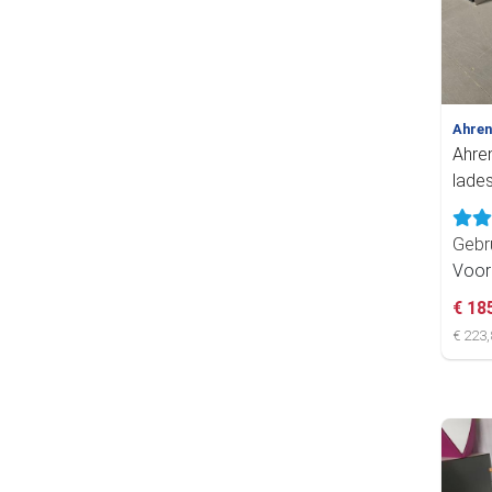
Ahre
Ahre
lade
Gebr
Voor
€ 18
€ 223,