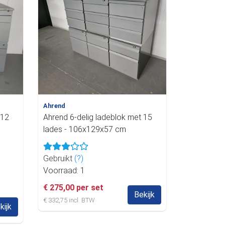
Ahrend
 12
Ahrend 6-delig ladeblok met 15
lades - 106x129x57 cm
Gebruikt
(?)
Voorraad: 1
€ 275,00 per set
Bekijk
€ 332,75 incl. BTW
kijk