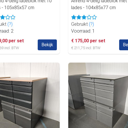
nd 4-delig ladeblok met 10
Ahrend 4-delig ladeblok met
s - 105x85x57 cm
lades - 104x85x77 cm
uikt
(?)
Gebruikt
(?)
raad: 2
Voorraad: 1
9,00 per set
€ 175,00 per set
Bekijk
Be
69 incl. BTW
€ 211,75 incl. BTW