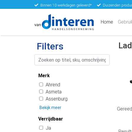
Binnen 10 werkdagen geleverd*
Duizenden produc
(current)
Home
Gebrui
Filters
Lad
Merk
Ahrend
Asmeta
Assenburg
Bekijk meer
Gereed
Verrijdbaar
Ja
Resul