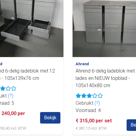
nd
Ahrend
nd 6-delig ladeblok met 12
Ahrend 6-delig ladeblok met
s - 105x139x76 cm
lades en NIEUW topblad -
105x140x80 cm
uikt
(?)
raad: 5
Gebruikt
(?)
Voorraad: 4
€ 240,00 per
Bekijk
€ 315,00 per set
Be
 290,40 incl. BTW
€ 381,15 incl. BTW