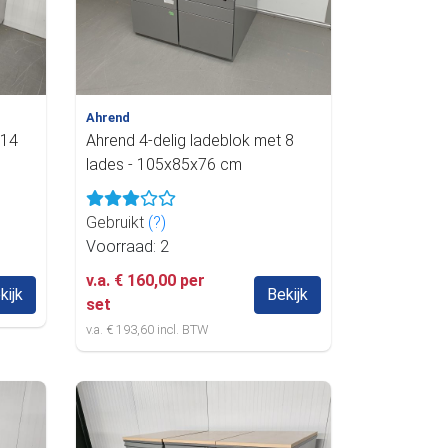
Ahrend
 14
Ahrend 4-delig ladeblok met 8
lades - 105x85x76 cm
Gebruikt
(?)
Voorraad: 2
v.a. € 160,00 per
kijk
Bekijk
set
v.a. € 193,60 incl. BTW