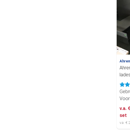
Ahre
Ahre
lade
Gebr
Voor
v.a. 
set
v.a. €