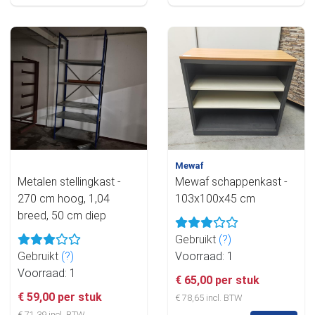
Mewaf
Metalen stellingkast -
Mewaf schappenkast -
270 cm hoog, 1,04
103x100x45 cm
breed, 50 cm diep
Gebruikt
(?)
Gebruikt
(?)
Voorraad: 1
Voorraad: 1
€ 65,00 per stuk
€ 59,00 per stuk
€ 78,65 incl. BTW
€ 71,39 incl. BTW