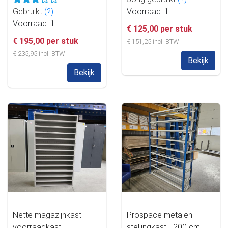
Gebruikt
(?)
Voorraad: 1
Voorraad: 1
€ 125,00 per stuk
€ 195,00 per stuk
€ 151,25 incl. BTW
€ 235,95 incl. BTW
Bekijk
Bekijk
Nette magazijnkast
Prospace metalen
voorraadkast
stellingkast - 200 cm