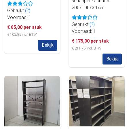
schappenkast afm
200x100x30 cm
Gebruikt
(?)
Voorraad: 1
Gebruikt
(?)
€ 85,00 per stuk
Voorraad: 1
€ 102,85 incl. BTW
€ 175,00 per stuk
Bekijk
€ 211,75 incl. BTW
Bekijk