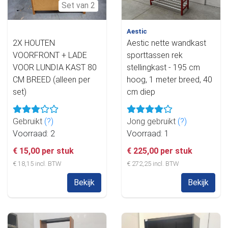
Set van 2
Aestic
2X HOUTEN
Aestic nette wandkast
VOORFRONT + LADE
sporttassen rek
VOOR LUNDIA KAST 80
stellingkast - 195 cm
CM BREED (alleen per
hoog, 1 meter breed, 40
set)
cm diep
Gebruikt
(?)
Jong gebruikt
(?)
Voorraad: 2
Voorraad: 1
€ 15,00 per stuk
€ 225,00 per stuk
€ 18,15 incl. BTW
€ 272,25 incl. BTW
Bekijk
Bekijk