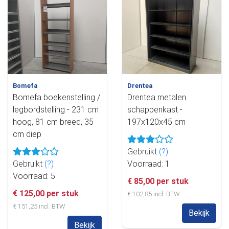
Bomefa
Drentea
Bomefa boekenstelling /
Drentea metalen
legbordstelling - 231 cm
schappenkast -
hoog, 81 cm breed, 35
197x120x45 cm
cm diep
Gebruikt
(?)
Gebruikt
(?)
Voorraad: 1
Voorraad: 5
€ 85,00 per stuk
€ 125,00 per stuk
€ 102,85 incl. BTW
€ 151,25 incl. BTW
Bekijk
Bekijk