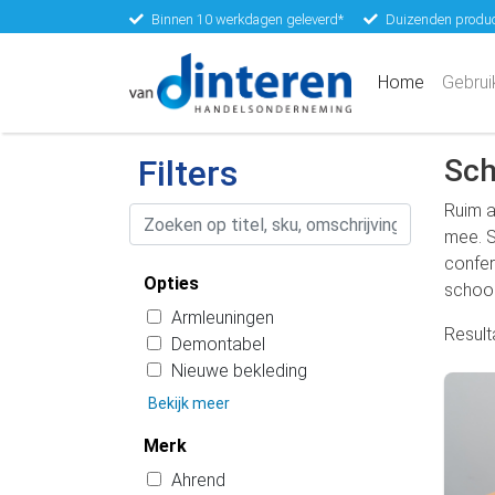
Binnen 10 werkdagen geleverd*
Duizenden produc
(current)
Home
Gebrui
Filters
Sch
Ruim a
mee. S
confer
Opties
school
Armleuningen
Resul
Demontabel
Nieuwe bekleding
Bekijk meer
Merk
Ahrend