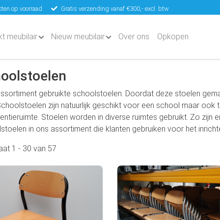
ten op voorraad
Gratis verzending vanaf €300,- excl. btw
kt meubilair
Nieuw meubilair
Over ons
Opkopen
oolstoelen
ssortiment gebruikte schoolstoelen. Doordat deze stoelen gemaa
choolstoelen zijn natuurlijk geschikt voor een school maar ook t
entieruimte. Stoelen worden in diverse ruimtes gebruikt. Zo zijn er
stoelen in ons assortiment die klanten gebruiken voor het inrichte
taat
1
-
30
van
57