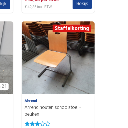
kijk
Bekijk
€ 42,35 incl. BTW
Staffelkorting
n 21
Ahrend
Ahrend houten schoolstoel -
beuken