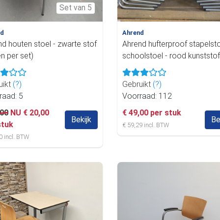
Set van 5
nd
Ahrend
d houten stoel - zwarte stof
Ahrend hufterproof stapelsto
en per set)
schoolstoel - rood kunststof
uikt
(?)
Gebruikt
(?)
raad: 5
Voorraad: 112
,00
NU € 20,00
€ 49,00 per stuk
Bekijk
Be
stuk
€ 59,29 incl. BTW
0 incl. BTW