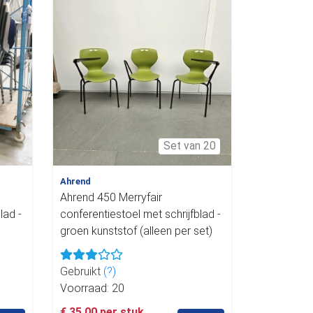
Set van 20
Ahrend
Ahrend 450 Merryfair
lad -
conferentiestoel met schrijfblad -
groen kunststof (alleen per set)
Gebruikt
(?)
Voorraad: 20
€ 35,00 per stuk