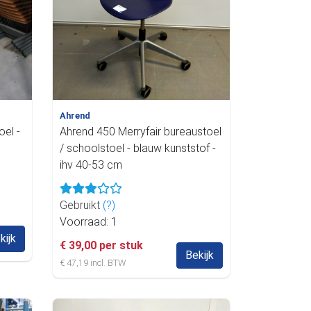
Ahrend
el -
Ahrend 450 Merryfair bureaustoel
/ schoolstoel - blauw kunststof -
ihv 40-53 cm
Gebruikt
(?)
Voorraad: 1
kijk
€ 39,00 per stuk
Bekijk
€ 47,19 incl. BTW