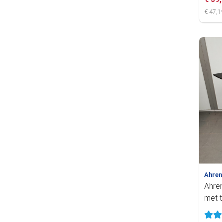
€ 47,1
Ahre
Ahre
met t