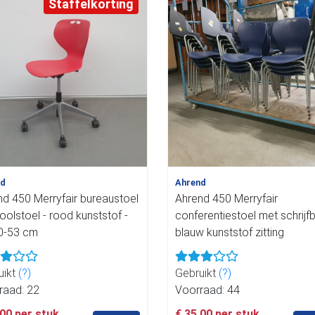
Staffelkorting
nd
Ahrend
nd 450 Merryfair bureaustoel
Ahrend 450 Merryfair
oolstoel - rood kunststof -
conferentiestoel met schrijfb
40-53 cm
blauw kunststof zitting
uikt
(?)
Gebruikt
(?)
raad: 22
Voorraad: 44
,00 per stuk
€ 35,00 per stuk