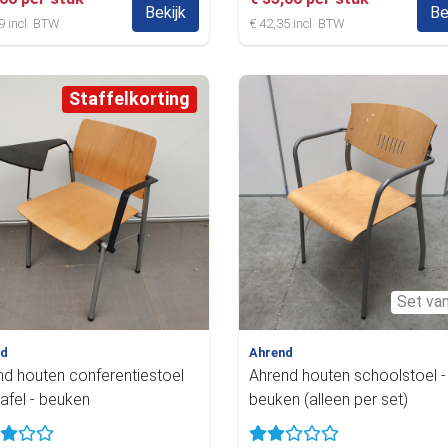
Bekijk
Be
9 incl. BTW
€ 42,35 incl. BTW
Staffelkorting
Set va
nd
Ahrend
nd houten conferentiestoel
Ahrend houten schoolstoel -
afel - beuken
beuken (alleen per set)