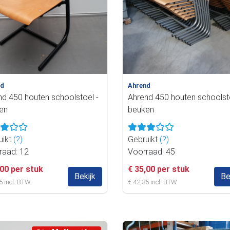
nd
Ahrend
nd 450 houten schoolstoel -
Ahrend 450 houten schoolsto
en
beuken
uikt
(?)
Gebruikt
(?)
raad: 12
Voorraad: 45
,00 per stuk
€ 35,00 per stuk
Bekijk
Be
5 incl. BTW
€ 42,35 incl. BTW