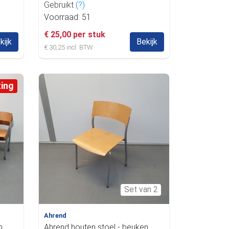
Gebruikt
(?)
Voorraad: 51
€ 25,00 per stuk
kijk
Bekijk
€ 30,25 incl. BTW
ting
Set van 2
Ahrend
n
Ahrend houten stoel - beuken