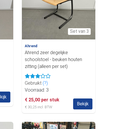
Set van 3
Ahrend
Ahrend zeer degelijke
schoolstoel - beuken houten
zitting (alleen per set)
Gebruikt
(?)
Voorraad: 3
kijk
€ 25,00 per stuk
Bekijk
€ 30,25 incl. BTW