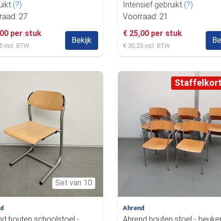
uikt
(?)
Intensief gebruikt
(?)
raad: 27
Voorraad: 21
,00 per stuk
€ 25,00 per stuk
Bekijk
Be
5 incl. BTW
€ 30,25 incl. BTW
Staffelkor
Set van 10
nd
Ahrend
nd houten schoolstoel -
Ahrend houten stoel - beuke