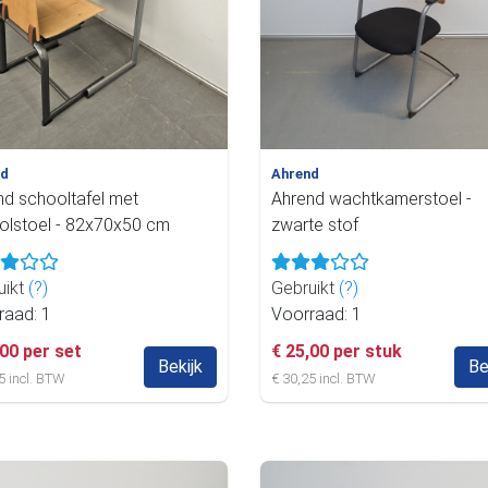
nd
Ahrend
nd schooltafel met
Ahrend wachtkamerstoel -
olstoel - 82x70x50 cm
zwarte stof
uikt
(?)
Gebruikt
(?)
raad: 1
Voorraad: 1
,00 per set
€ 25,00 per stuk
Bekijk
Be
5 incl. BTW
€ 30,25 incl. BTW