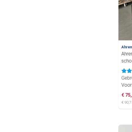
Ahre
Ahre
scho
Gebr
Voor
€ 75
€ 90,7