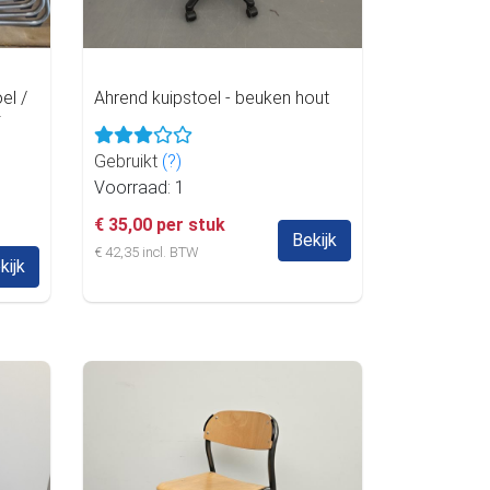
el /
Ahrend kuipstoel - beuken hout
Gebruikt
(?)
Voorraad: 1
€ 35,00 per stuk
Bekijk
€ 42,35 incl. BTW
kijk