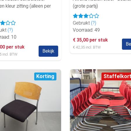
n kleur zitting (alleen per
(grote partij)
Gebruikt
(?)
uikt
(?)
Voorraad: 49
raad: 10
€ 35,00 per stuk
Be
,00 per stuk
€ 42,35 incl. BTW
Bekijk
5 incl. BTW
Korting
Staffelkor