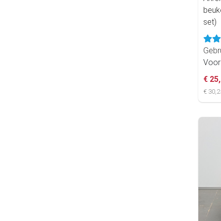
beuke
set)
Gebr
Voor
€ 25
€ 30,2