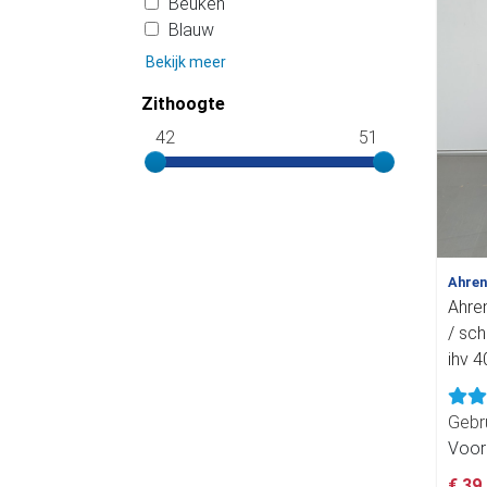
Beuken
Blauw
Bekijk meer
Zithoogte
42
51
Ahre
Ahre
/ sch
ihv 
Gebr
Voor
€ 39