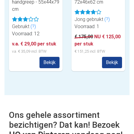
handgreep - 55x44x79
72x46x62 cm
cm
Jong gebruikt
(?)
Gebruikt
(?)
Voorraad: 1
Voorraad: 12
€ 175,00
NU € 125,00
v.a. € 29,00 per stuk
per stuk
v.a. € 35,09 incl. BTW
€ 151,25 incl. BTW
Bekijk
Bekijk
Ons gehele assortiment
bezichtigen? Dat kan! Bezoek