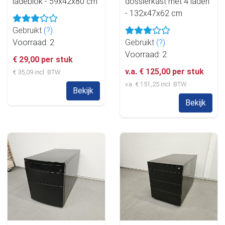
ladeblok - 59x42x80 cm
dossierkast met 4 laden
- 132x47x62 cm
Gebruikt
(?)
Voorraad: 2
Gebruikt
(?)
Voorraad: 2
€ 29,00 per stuk
v.a. € 125,00 per stuk
€ 35,09 incl. BTW
v.a. € 151,25 incl. BTW
Bekijk
Bekijk