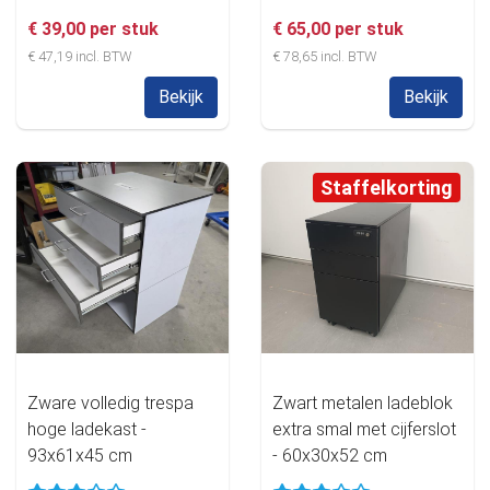
€ 39,00 per stuk
€ 65,00 per stuk
€ 47,19 incl. BTW
€ 78,65 incl. BTW
Bekijk
Bekijk
Staffelkorting
Zware volledig trespa
Zwart metalen ladeblok
hoge ladekast -
extra smal met cijferslot
93x61x45 cm
- 60x30x52 cm