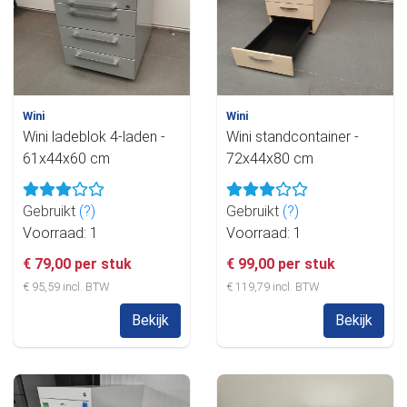
Wini
Wini
Wini ladeblok 4-laden -
Wini standcontainer -
61x44x60 cm
72x44x80 cm
Gebruikt
(?)
Gebruikt
(?)
Voorraad: 1
Voorraad: 1
€ 79,00 per stuk
€ 99,00 per stuk
€ 95,59 incl. BTW
€ 119,79 incl. BTW
Bekijk
Bekijk