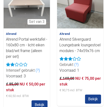
Set van 3
Ahrend
Ahrend
Ahrend Portal werktafel -
Ahrend Silverguard
160x80 cm - licht eiken
Loungebank loungestoel
blad/wit frame (alleen
modules - 74x59x76 cm
per set)
Gebruikt
(?)
Intensief gebruikt
(?)
Voorraad: 1
Voorraad: 3
€ 149,00
NU € 75,00 per
€ 85,00
NU € 50,00 per
stuk
stuk
€ 90,75 incl. BTW
€ 60,50 incl. BTW
Bekijk
Bekijk