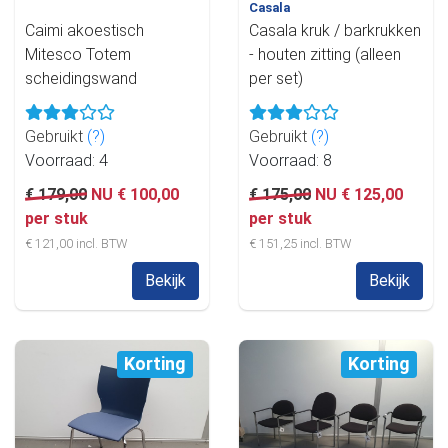
Casala
Caimi akoestisch
Casala kruk / barkrukken
Mitesco Totem
- houten zitting (alleen
scheidingswand
per set)
Gebruikt
(?)
Gebruikt
(?)
Voorraad: 4
Voorraad: 8
€ 179,00
NU € 100,00
€ 175,00
NU € 125,00
per stuk
per stuk
€ 121,00 incl. BTW
€ 151,25 incl. BTW
Bekijk
Bekijk
Korting
Korting