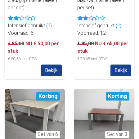
blad/grijs frame (alleen
blad/wit frame (alleen
per set)
per set)
Intensief gebruikt
(?)
Intensief gebruikt
(?)
Voorraad: 6
Voorraad: 12
€ 85,00
NU € 50,00 per
€ 95,00
NU € 65,00 per
stuk
stuk
€ 60,50 incl. BTW
€ 78,65 incl. BTW
Bekijk
Bekijk
Korting
Korting
Set van 6
Set van 3