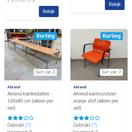
€ 30,25 incl. BTW
Bekijk
Bekijk
Korting
Korting
Set van 3
Set van 7
Ahrend
Ahrend
Ahrend kantinetafels -
Ahrend kantoorstoel -
160x80 cm (alleen per
oranje stof (alleen per
set)
set)
Gebruikt
(?)
Gebruikt
(?)