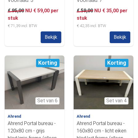
Voorraad: 3
Voorraad: 7
€ 95,00
NU € 59,00 per
€ 59,00
NU € 35,00 per
stuk
stuk
€ 71,39 incl. BTW
€ 42,35 incl. BTW
Bekijk
Bekijk
Korting
Korting
Set van 6
Set van 4
Ahrend
Ahrend
Ahrend Portal bureau -
Ahrend Portal bureau -
120x80 cm - grijs
160x80 cm - licht eiken