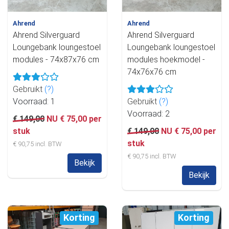
Ahrend
Ahrend
Ahrend Silverguard
Ahrend Silverguard
Loungebank loungestoel
Loungebank loungestoel
modules - 74x87x76 cm
modules hoekmodel -
74x76x76 cm
Gebruikt
(?)
Voorraad: 1
Gebruikt
(?)
Voorraad: 2
€ 149,00
NU € 75,00 per
stuk
€ 149,00
NU € 75,00 per
stuk
€ 90,75 incl. BTW
€ 90,75 incl. BTW
Bekijk
Bekijk
Korting
Korting