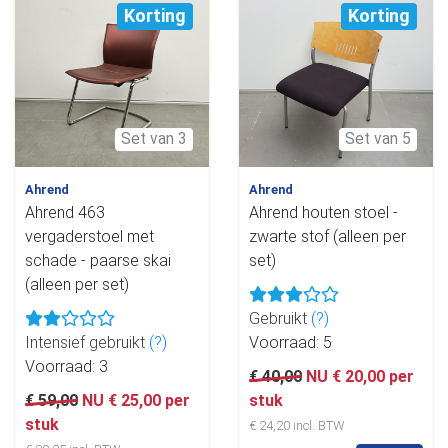
Korting
Korting
Set van 3
Set van 5
Ahrend
Ahrend
Ahrend 463
Ahrend houten stoel -
vergaderstoel met
zwarte stof (alleen per
schade - paarse skai
set)
(alleen per set)
Gebruikt
(?)
Intensief gebruikt
(?)
Voorraad: 5
Voorraad: 3
€ 40,00
NU € 20,00 per
€ 59,00
NU € 25,00 per
stuk
stuk
€ 24,20 incl. BTW