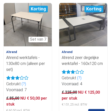
Korting
Korting
Set van 7
Ahrend
Ahrend
Ahrend werktafels -
Ahrend zeer degelijke
130x80 cm (alleen per
werktafel - 160x120 cm
set)
Gebruikt
(?)
Gebruikt
(?)
Voorraad: 4
Voorraad: 7
€ 225,00
NU € 125,00
€ 85,00
NU € 50,00 per
per stuk
stuk
€ 151,25 incl. BTW
€ 60,50 incl. BTW