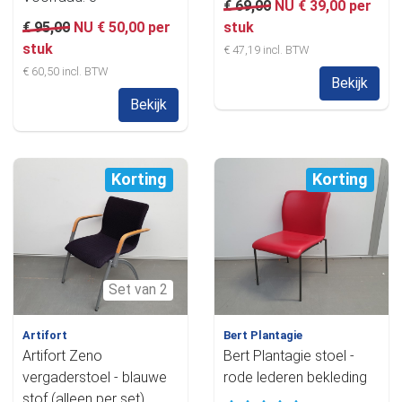
€ 69,00
NU € 39,00 per
€ 95,00
NU € 50,00 per
stuk
stuk
€ 47,19 incl. BTW
€ 60,50 incl. BTW
Bekijk
Bekijk
Korting
Korting
Set van 2
Artifort
Bert Plantagie
Artifort Zeno
Bert Plantagie stoel -
vergaderstoel - blauwe
rode lederen bekleding
stof (alleen per set)