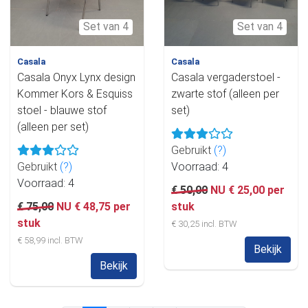
Set van 4
Set van 4
Casala
Casala
Casala Onyx Lynx design
Casala vergaderstoel -
Kommer Kors & Esquiss
zwarte stof (alleen per
stoel - blauwe stof
set)
(alleen per set)
Gebruikt
(?)
Gebruikt
(?)
Voorraad: 4
Voorraad: 4
€ 50,00
NU € 25,00 per
€ 75,00
NU € 48,75 per
stuk
stuk
€ 30,25 incl. BTW
€ 58,99 incl. BTW
Bekijk
Bekijk