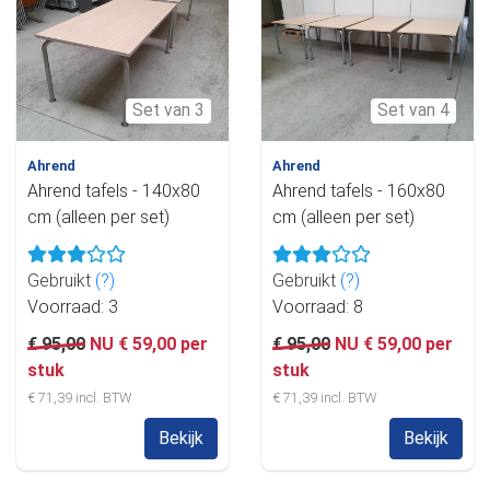
Set van 3
Set van 4
Ahrend
Ahrend
Ahrend tafels - 140x80
Ahrend tafels - 160x80
cm (alleen per set)
cm (alleen per set)
Gebruikt
(?)
Gebruikt
(?)
Voorraad: 3
Voorraad: 8
€ 95,00
NU € 59,00 per
€ 95,00
NU € 59,00 per
stuk
stuk
€ 71,39 incl. BTW
€ 71,39 incl. BTW
Bekijk
Bekijk