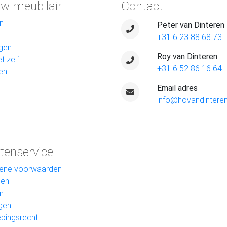
w meubilair
Contact
n
Peter van Dinteren
+31 6 23 88 68 73
gen
Roy van Dinteren
t zelf
+31 6 52 86 16 64
en
Email adres
info@hovandinteren
tenservice
ene voorwaarden
len
n
gen
pingsrecht