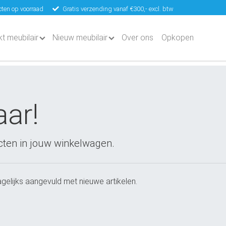
ten op voorraad
Gratis verzending vanaf €300,- excl. btw
kt meubilair
Nieuw meubilair
Over ons
Opkopen
aar!
cten in jouw winkelwagen.
elijks aangevuld met nieuwe artikelen.