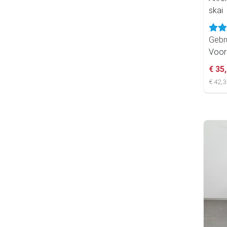
skai
Gebr
Voor
€ 35
€ 42,3