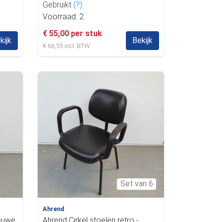
Gebruikt
(?)
Voorraad: 2
€ 55,00 per stuk
kijk
Bekijk
€ 66,55 incl. BTW
Set van 6
Ahrend
ieuwe
Ahrend Cirkel stoelen retro -