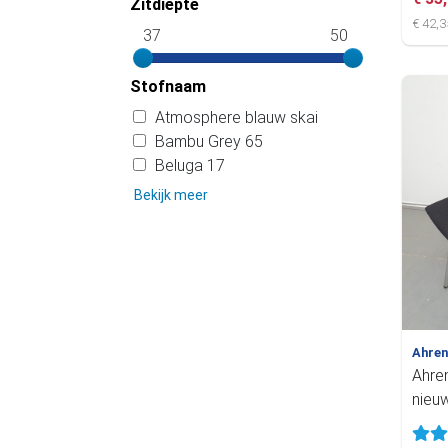
Zitdiepte
€ 42,3
37
50
Stofnaam
Atmosphere blauw skai
Bambu Grey 65
Beluga 17
Bekijk meer
Ahre
Ahren
nieuw