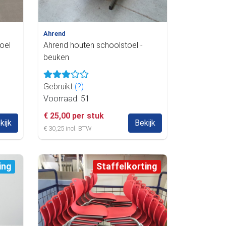
Ahrend
oel
Ahrend houten schoolstoel -
beuken
Gebruikt
(?)
Voorraad: 51
€ 25,00 per stuk
kijk
Bekijk
€ 30,25 incl. BTW
ing
Staffelkorting