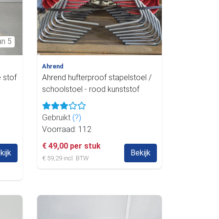
an 5
Ahrend
 stof
Ahrend hufterproof stapelstoel /
schoolstoel - rood kunststof
Gebruikt
(?)
Voorraad: 112
€ 49,00 per stuk
kijk
Bekijk
€ 59,29 incl. BTW