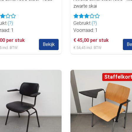
zwarte skai
uikt
(?)
Gebruikt
(?)
raad: 1
Voorraad: 1
,00 per stuk
€ 45,00 per stuk
Bekijk
Be
5 incl. BTW
€ 54,45 incl. BTW
Staffelkor