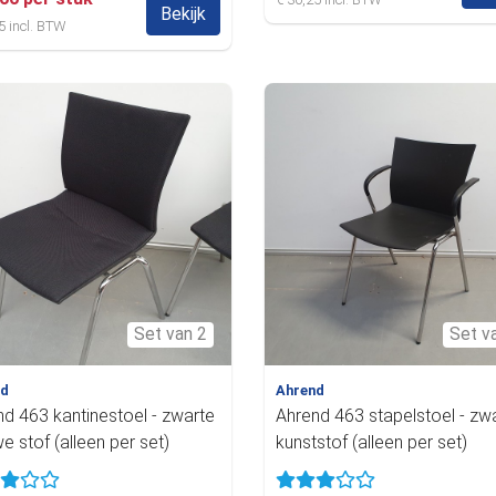
Bekijk
5 incl. BTW
Set van 2
Set v
nd
Ahrend
d 463 kantinestoel - zwarte
Ahrend 463 stapelstoel - zw
e stof (alleen per set)
kunststof (alleen per set)