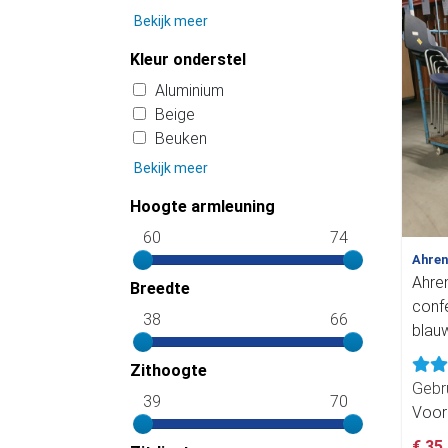
Bekijk meer
Kleur onderstel
Aluminium
Beige
Beuken
Bekijk meer
Hoogte armleuning
60
74
Ahre
Ahre
Breedte
confe
38
66
blauw
Zithoogte
Gebr
39
70
Voor
€ 35