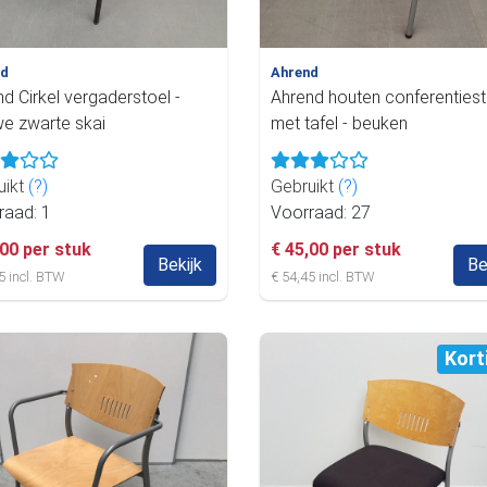
nd
Ahrend
d Cirkel vergaderstoel -
Ahrend houten conferentiest
we zwarte skai
met tafel - beuken
uikt
(?)
Gebruikt
(?)
raad: 1
Voorraad: 27
,00 per stuk
€ 45,00 per stuk
Bekijk
Be
5 incl. BTW
€ 54,45 incl. BTW
Kort