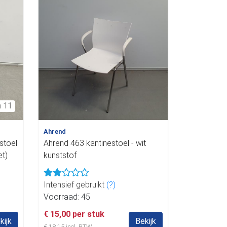
n 11
Ahrend
stoel
Ahrend 463 kantinestoel - wit
et)
kunststof
Intensief gebruikt
(?)
Voorraad: 45
€ 15,00 per stuk
kijk
Bekijk
€ 18,15 incl. BTW