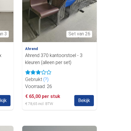
an 3
Set van 26
Ahrend
x
Ahrend 370 kantoorstoel - 3
kleuren (alleen per set)
Gebruikt
(?)
Voorraad: 26
€ 65,00 per stuk
kijk
Bekijk
€ 78,65 incl. BTW