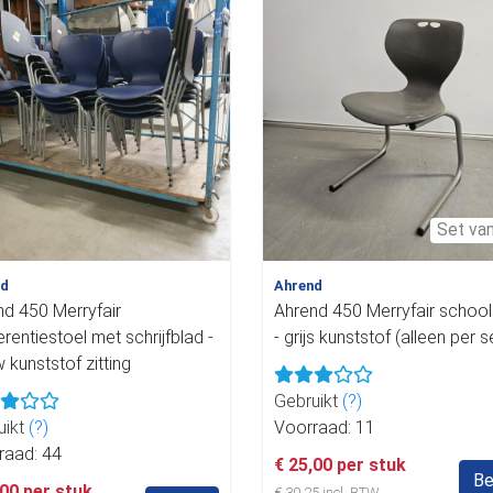
Set va
nd
Ahrend
nd 450 Merryfair
Ahrend 450 Merryfair school
rentiestoel met schrijfblad -
- grijs kunststof (alleen per s
 kunststof zitting
Gebruikt
(?)
uikt
(?)
Voorraad: 11
raad: 44
€ 25,00 per stuk
Be
,00 per stuk
€ 30,25 incl. BTW