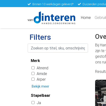
Binnen 10 werkdagen geleverd*
Duizenden produc
(current)
Home
Gebrui
Filters
Ove
Bij Ha
zijn t
gestof
Merk
ons ru
Ahrend
Resul
Amide
Arper
Bekijk meer
Stapelbaar
Ja