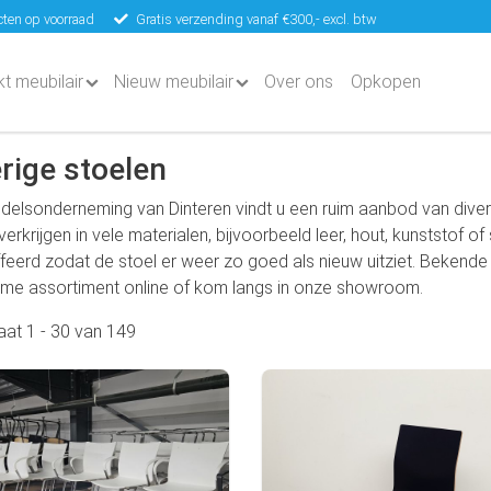
ten op voorraad
Gratis verzending vanaf €300,- excl. btw
kt meubilair
Nieuw meubilair
Over ons
Opkopen
rige stoelen
ndelsonderneming van Dinteren vindt u een ruim aanbod van div
e verkrijgen in vele materialen, bijvoorbeeld leer, hout, kunststof o
feerd zodat de stoel er weer zo goed als nieuw uitziet. Bekende
ime assortiment online of kom langs in onze showroom.
taat
1
-
30
van
149