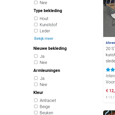
Nee
Type bekleding
Hout
Kunststof
Leder
Bekijk meer
Ahre
Nieuwe bekleding
20 S
kunst
Ja
slede
Nee
Armleuningen
Inten
Ja
Voor
Nee
€ 12
Kleur
€ 15,1
Antraciet
Beige
Beuken