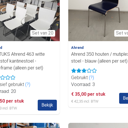
Set van 20
Set v
nd
Ahrend
TUKS Ahrend 463 witte
Ahrend 350 houten / mutiple
stof kantinestoel -
stoel - blauw (alleen per set)
frame (alleen per set)
Gebruikt
(?)
sief gebruikt
(?)
Voorraad: 3
raad: 20
€ 35,00 per stuk
Be
,50 per stuk
€ 42,35 incl. BTW
Bekijk
3 incl. BTW