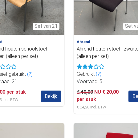
Set van 21
Set v
nd
Ahrend
nd houten schoolstoel -
Ahrend houten stoel - zwarte
n (alleen per set)
(alleen per set)
sief gebruikt
(?)
Gebruikt
(?)
raad: 21
Voorraad: 5
,00 per stuk
€ 40,00
NU € 20,00
Bekijk
Be
per stuk
5 incl. BTW
€ 24,20 incl. BTW