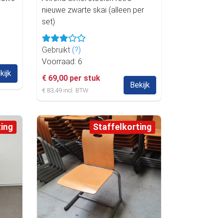
nieuwe zwarte skai (alleen per
set)
Gebruikt
(?)
Voorraad: 6
kijk
€ 69,00 per stuk
Bekijk
€ 83,49 incl. BTW
ting
Staffelkorting