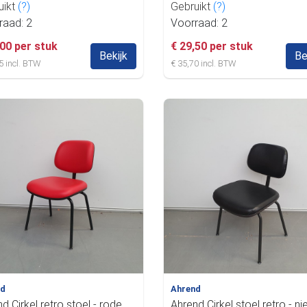
uikt
(?)
Gebruikt
(?)
raad: 2
Voorraad: 2
,00 per stuk
€ 29,50 per stuk
Bekijk
Be
5 incl. BTW
€ 35,70 incl. BTW
nd
Ahrend
d Cirkel retro stoel - rode
Ahrend Cirkel stoel retro - n