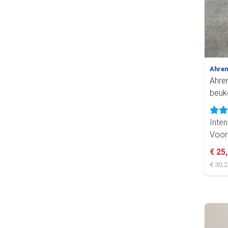
Ahre
Ahre
beuke
Inten
Voor
€ 25
€ 30,2