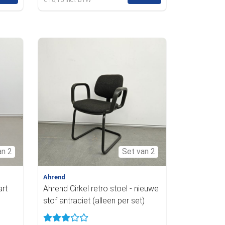
an 2
Set van 2
Ahrend
art
Ahrend Cirkel retro stoel - nieuwe
stof antraciet (alleen per set)