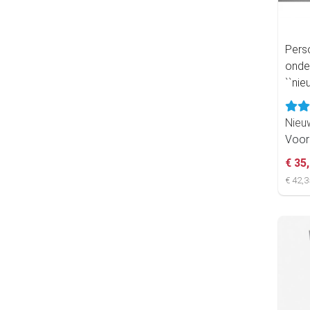
Perso
onder
``nie
Nie
Voor
€ 35
€ 42,3