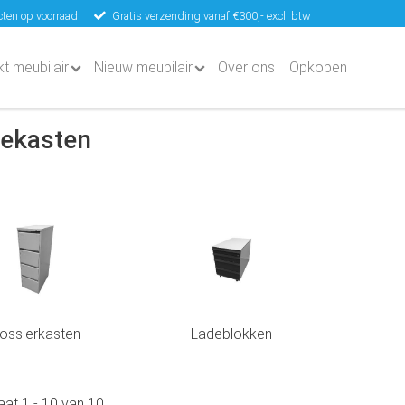
ten op voorraad
Gratis verzending vanaf €300,- excl. btw
kt meubilair
Nieuw meubilair
Over ons
Opkopen
ekasten
ossierkasten
Ladeblokken
taat
1
-
10
van
10