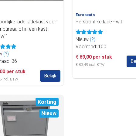
Euroseats
onlijke lade ladekast voor
Persoonlijke lade - wit
 bureau of in een kast
uw``
Nieuw
(?)
Voorraad: 100
uw
(?)
€ 69,00 per stuk
raad: 36
Be
€ 83,49 incl. BTW
,00 per stuk
Bekijk
5 incl. BTW
Korting
Nieuw