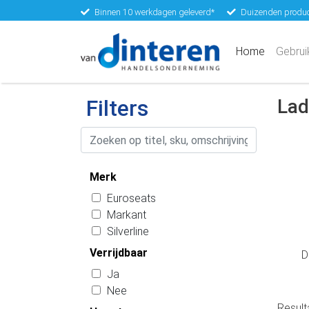
Binnen 10 werkdagen geleverd*
Duizenden produc
(current)
Home
Gebrui
Filters
Lad
Merk
Euroseats
Markant
Silverline
Verrijdbaar
D
Ja
Nee
Resul