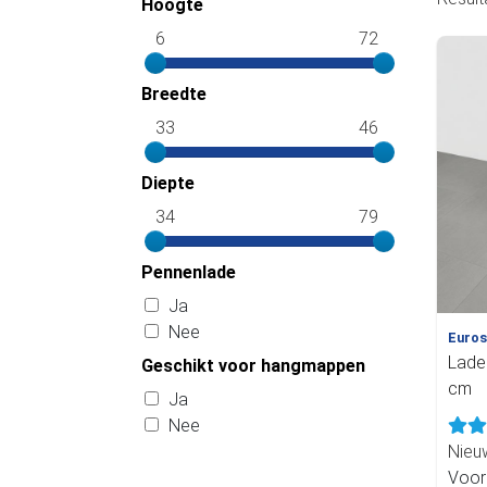
Hoogte
6
72
Breedte
33
46
Diepte
34
79
Pennenlade
Ja
Nee
Euros
Lade
Geschikt voor hangmappen
cm
Ja
Nee
Nie
Voor