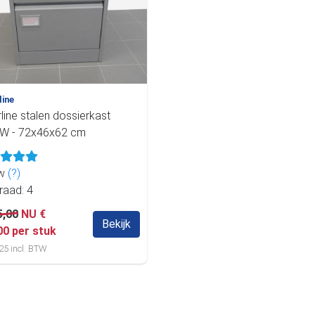
line
rline stalen dossierkast
W - 72x46x62 cm
uw
(?)
raad: 4
5,00
NU €
Bekijk
00 per stuk
25 incl. BTW