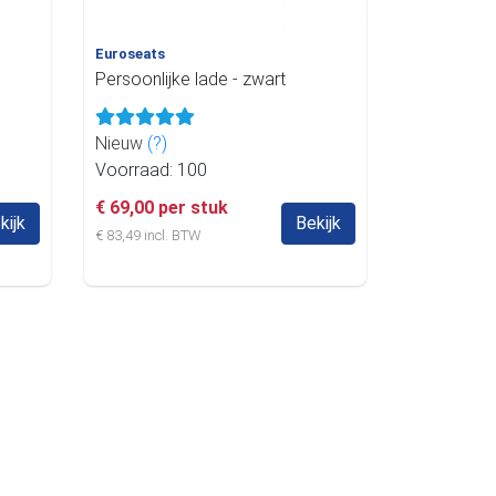
Euroseats
Persoonlijke lade - zwart
Nieuw
(?)
Voorraad: 100
€ 69,00 per stuk
kijk
Bekijk
€ 83,49 incl. BTW