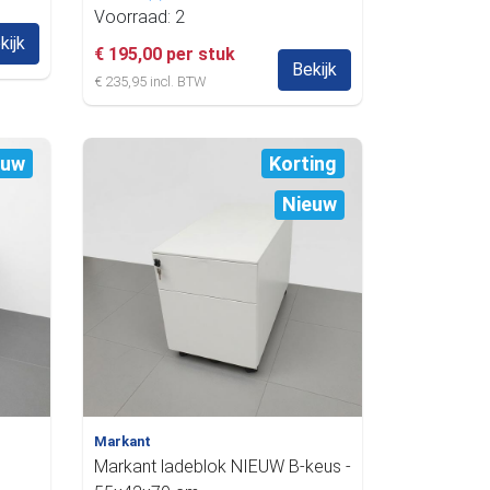
Voorraad: 2
kijk
€ 195,00 per stuk
Bekijk
€ 235,95 incl. BTW
euw
Korting
Nieuw
Markant
Markant ladeblok NIEUW B-keus -