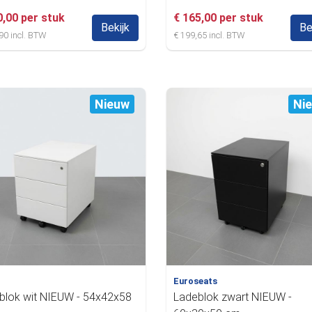
0,00 per stuk
€ 165,00 per stuk
Bekijk
Be
90 incl. BTW
€ 199,65 incl. BTW
Nieuw
Ni
Euroseats
blok wit NIEUW - 54x42x58
Ladeblok zwart NIEUW -