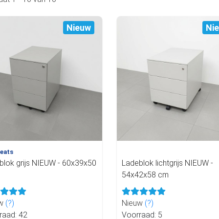
Nieuw
Ni
eats
blok grijs NIEUW - 60x39x50
Ladeblok lichtgrijs NIEUW -
54x42x58 cm
uw
(?)
Nieuw
(?)
raad: 42
Voorraad: 5