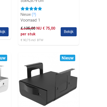
55x42x79 cm
Nieuw
(?)
Voorraad: 1
€ 135,00
NU € 75,00
kijk
Bekijk
per stuk
€ 90,75 incl. BTW
euw
Nieuw