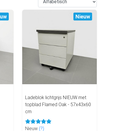
euw
Nieuw
Ladeblok lichtgrijs NIEUW met
topblad Flamed Oak - 57x43x60
cm
Nieuw
(?)