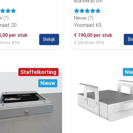
60x39x50 cm
uw
(?)
Nieuw
(?)
raad: 20
Voorraad: 63
5,00 per stuk
€ 190,00 per stuk
Bekijk
Be
65 incl. BTW
€ 229,90 incl. BTW
Staffelkorting
Ni
Nieuw