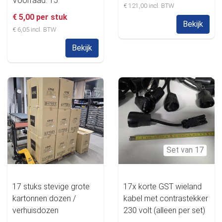
Voorraad: 15
€ 121,00 incl. BTW
€ 5,00 per stuk
Bekijk
€ 6,05 incl. BTW
Bekijk
Set van 17
17 stuks stevige grote
17x korte GST wieland
kartonnen dozen /
kabel met contrastekker
verhuisdozen
230 volt (alleen per set)