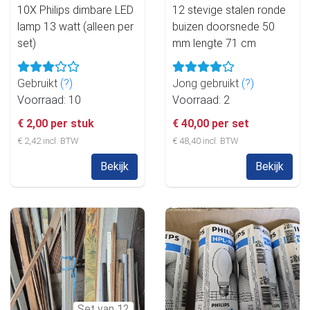
10X Philips dimbare LED
12 stevige stalen ronde
lamp 13 watt (alleen per
buizen doorsnede 50
set)
mm lengte 71 cm
Gebruikt
(?)
Jong gebruikt
(?)
Voorraad: 10
Voorraad: 2
€ 2,00 per stuk
€ 40,00 per set
€ 2,42 incl. BTW
€ 48,40 incl. BTW
Bekijk
Bekijk
Set van 12