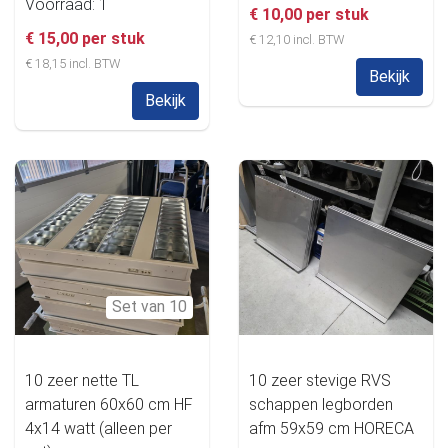
Voorraad: 1
€ 10,00 per stuk
€ 15,00 per stuk
€ 12,10 incl. BTW
€ 18,15 incl. BTW
Bekijk
Bekijk
Set van 10
10 zeer nette TL
10 zeer stevige RVS
armaturen 60x60 cm HF
schappen legborden
4x14 watt (alleen per
afm 59x59 cm HORECA