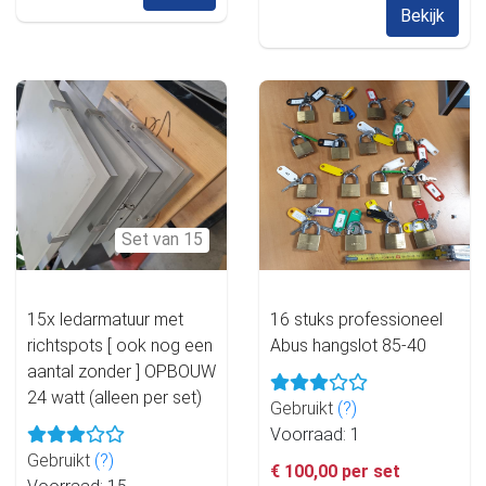
Bekijk
Set van 15
15x ledarmatuur met
16 stuks professioneel
richtspots [ ook nog een
Abus hangslot 85-40
aantal zonder ] OPBOUW
24 watt (alleen per set)
Gebruikt
(?)
Voorraad: 1
Gebruikt
(?)
€ 100,00 per set