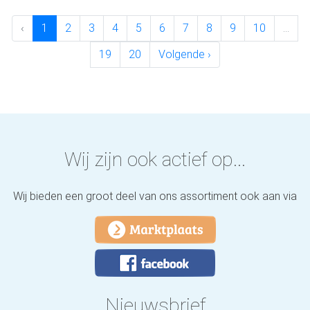
‹
1
2
3
4
5
6
7
8
9
10
...
19
20
Volgende ›
Wij zijn ook actief op...
Wij bieden een groot deel van ons assortiment ook aan via
Nieuwsbrief