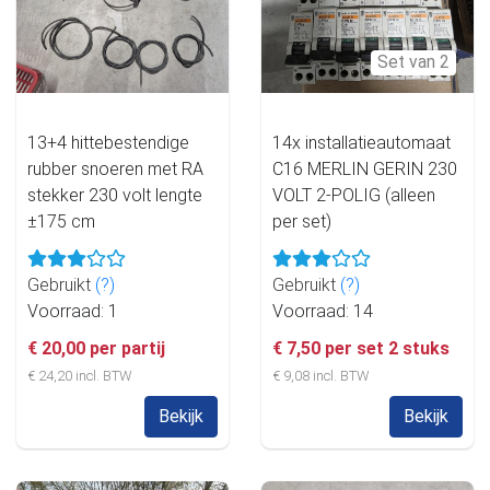
Set van 2
13+4 hittebestendige
14x installatieautomaat
rubber snoeren met RA
C16 MERLIN GERIN 230
stekker 230 volt lengte
VOLT 2-POLIG (alleen
±175 cm
per set)
Gebruikt
(?)
Gebruikt
(?)
Voorraad: 1
Voorraad: 14
€ 20,00 per partij
€ 7,50 per set 2 stuks
€ 24,20 incl. BTW
€ 9,08 incl. BTW
Bekijk
Bekijk