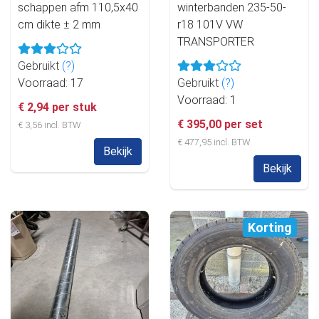
schappen afm 110,5x40
winterbanden 235-50-
cm dikte ± 2 mm
r18 101V VW
TRANSPORTER
Gebruikt
(?)
Voorraad: 17
Gebruikt
(?)
Voorraad: 1
€ 2,94 per stuk
€ 395,00 per set
€ 3,56 incl. BTW
€ 477,95 incl. BTW
Bekijk
Bekijk
Korting