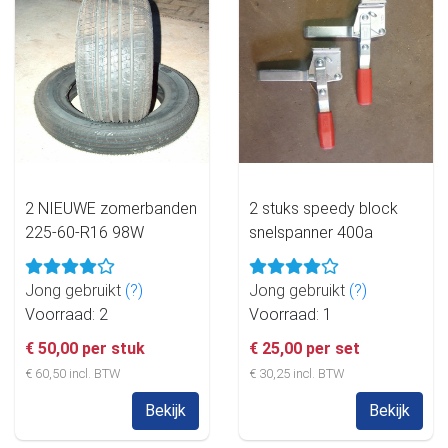
2 NIEUWE zomerbanden
2 stuks speedy block
225-60-R16 98W
snelspanner 400a
Jong gebruikt
(?)
Jong gebruikt
(?)
Voorraad: 2
Voorraad: 1
€ 50,00 per stuk
€ 25,00 per set
€ 60,50 incl. BTW
€ 30,25 incl. BTW
Bekijk
Bekijk