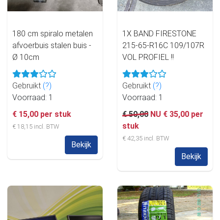
180 cm spiralo metalen
1X BAND FIRESTONE
afvoerbuis stalen buis -
215-65-R16C 109/107R
Ø 10cm
VOL PROFIEL !!
Gebruikt
(?)
Gebruikt
(?)
Voorraad: 1
Voorraad: 1
€ 15,00 per stuk
€ 50,00
NU € 35,00 per
stuk
€ 18,15 incl. BTW
€ 42,35 incl. BTW
Bekijk
Bekijk