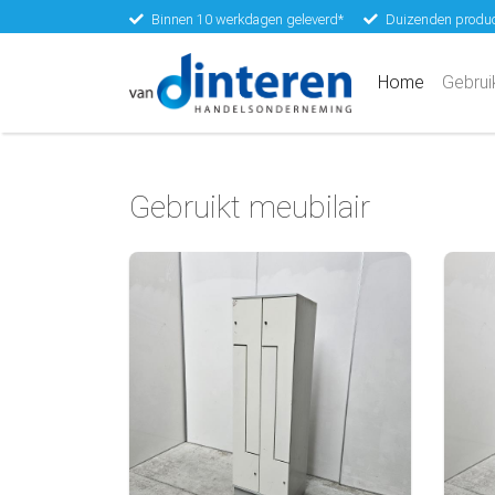
Binnen 10 werkdagen geleverd*
Duizenden produc
(current)
Home
Gebrui
Gebruikt meubilair