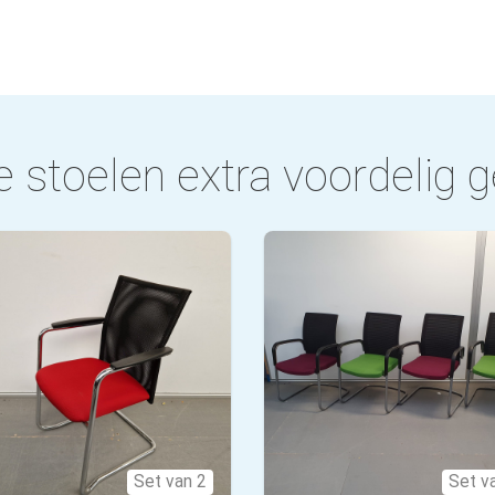
 stoelen extra voordelig g
Set van 2
Set v