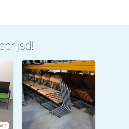
eprijsd!
an 4