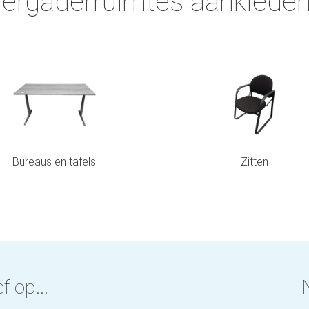
ergaderruimtes aanklede
Bureaus en tafels
Zitten
f op...