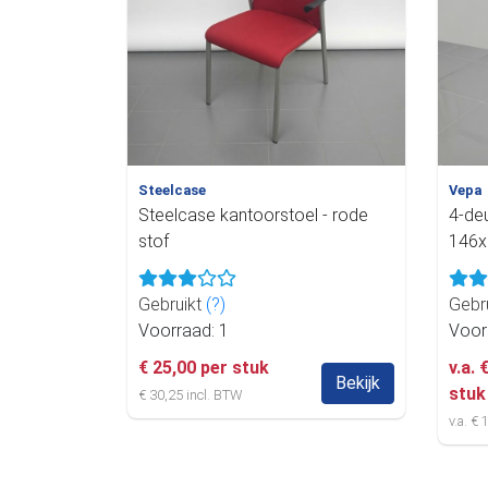
Steelcase
Vepa
Steelcase kantoorstoel - rode
4-de
stof
146x
Gebruikt
(?)
Gebr
Voorraad: 1
Voor
€ 25,00 per stuk
v.a. 
Bekijk
stuk
€ 30,25 incl. BTW
v.a. €