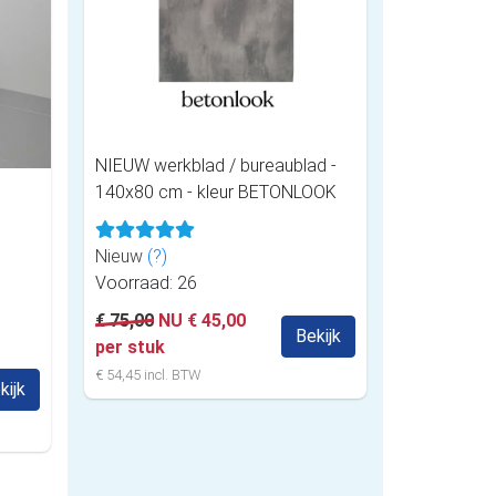
NIEUW werkblad / bureaublad -
140x80 cm - kleur BETONLOOK
Nieuw
(?)
Voorraad: 26
€ 75,00
NU € 45,00
Bekijk
per stuk
€ 54,45 incl. BTW
kijk