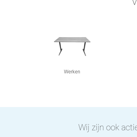
V
Werken
Wij zijn ook actie