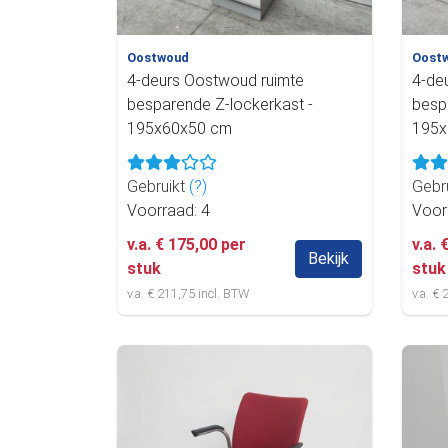
Oostwoud
Oost
4-deurs Oostwoud ruimte
4-de
besparende Z-lockerkast -
besp
195x60x50 cm
195x
Gebruikt
(?)
Gebr
Voorraad: 4
Voor
v.a. € 175,00 per
v.a. 
Bekijk
stuk
stuk
v.a. € 211,75 incl. BTW
v.a. €