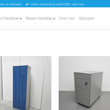
ten op voorraad
Gratis verzending vanaf €300,- excl. btw
kt meubilair
Nieuw meubilair
Over ons
Opkopen