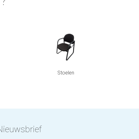
n?
Stoelen
Nieuwsbrief