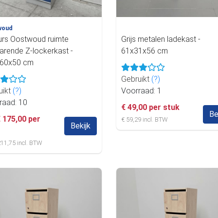
woud
urs Oostwoud ruimte
Grijs metalen ladekast -
arende Z-lockerkast -
61x31x56 cm
60x50 cm
Gebruikt
(?)
uikt
(?)
Voorraad: 1
raad: 10
€ 49,00 per stuk
Be
€ 175,00 per
€ 59,29 incl. BTW
Bekijk
 211,75 incl. BTW