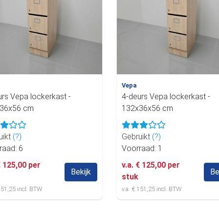
Vepa
urs Vepa lockerkast -
4-deurs Vepa lockerkast -
36x56 cm
132x36x56 cm
uikt
(?)
Gebruikt
(?)
raad: 6
Voorraad: 1
€ 125,00 per
v.a. € 125,00 per
Bekijk
Be
stuk
 151,25 incl. BTW
v.a. € 151,25 incl. BTW