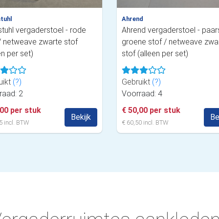
stuhl
Ahrend
stuhl vergaderstoel - rode
Ahrend vergaderstoel - paar
 / netweave zwarte stof
groene stof / netweave zwa
en per set)
stof (alleen per set)
uikt
(?)
Gebruikt
(?)
raad: 2
Voorraad: 4
,00 per stuk
€ 50,00 per stuk
Bekijk
Be
5 incl. BTW
€ 60,50 incl. BTW