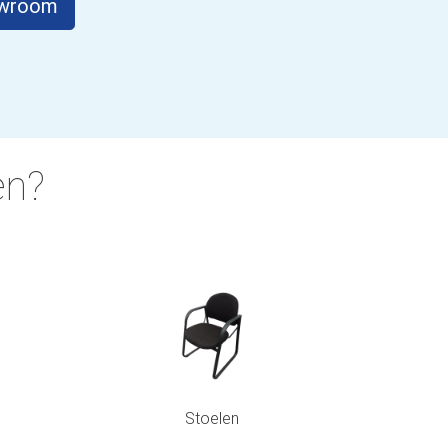
owroom
en?
Stoelen