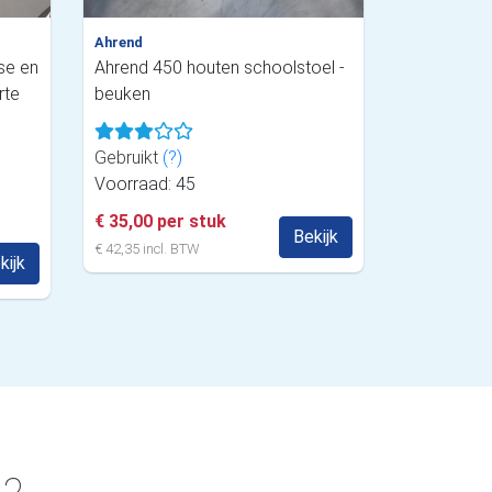
Ahrend
se en
Ahrend 450 houten schoolstoel -
rte
beuken
Gebruikt
(?)
Voorraad: 45
€ 35,00 per stuk
Bekijk
€ 42,35 incl. BTW
kijk