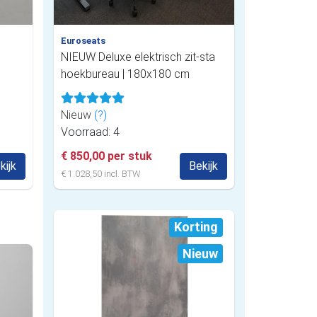
Euroseats
NIEUW Deluxe elektrisch zit-sta
hoekbureau | 180x180 cm
Nieuw
(?)
Voorraad: 4
€ 850,00 per stuk
kijk
Bekijk
€ 1.028,50 incl. BTW
Korting
Nieuw