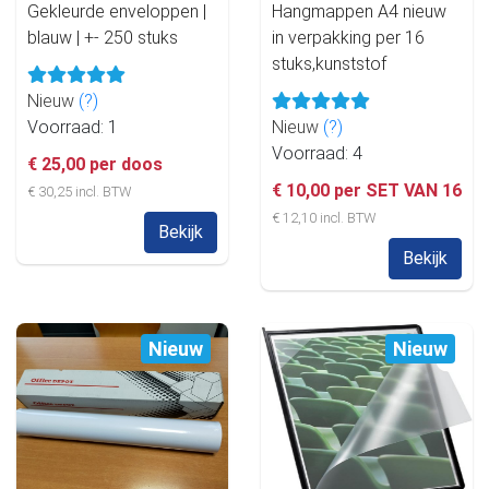
Gekleurde enveloppen |
Hangmappen A4 nieuw
blauw | +- 250 stuks
in verpakking per 16
stuks,kunststof
Nieuw
(?)
Voorraad: 1
Nieuw
(?)
Voorraad: 4
€ 25,00 per doos
€ 10,00 per SET VAN 16
€ 30,25 incl. BTW
€ 12,10 incl. BTW
Bekijk
Bekijk
Nieuw
Nieuw