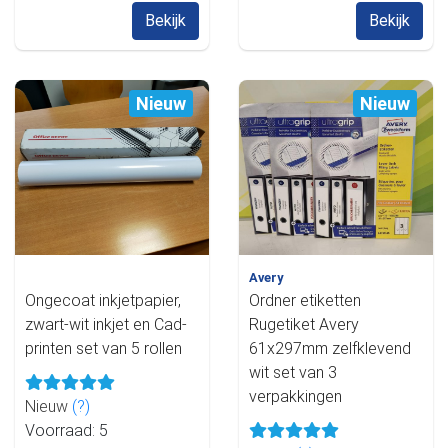
Bekijk
Bekijk
Nieuw
Nieuw
Avery
Ongecoat inkjetpapier,
Ordner etiketten
zwart-wit inkjet en Cad-
Rugetiket Avery
printen set van 5 rollen
61x297mm zelfklevend
wit set van 3
verpakkingen
Nieuw
(?)
Voorraad: 5