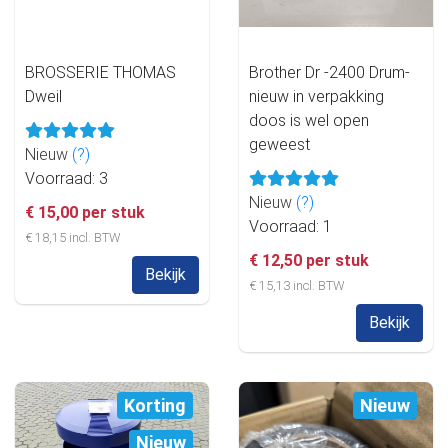
BROSSERIE THOMAS
Brother Dr -2400 Drum-
Dweil
nieuw in verpakking
doos is wel open
geweest
Nieuw
(?)
Voorraad: 3
Nieuw
(?)
€ 15,00 per stuk
Voorraad: 1
€ 18,15 incl. BTW
€ 12,50 per stuk
Bekijk
€ 15,13 incl. BTW
Bekijk
Korting
Nieuw
Nieuw