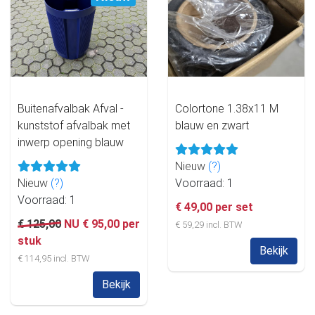
Buitenafvalbak Afval -
Colortone 1.38x11 M
kunststof afvalbak met
blauw en zwart
inwerp opening blauw
Nieuw
(?)
Nieuw
(?)
Voorraad: 1
Voorraad: 1
€ 49,00 per set
€ 125,00
NU € 95,00 per
€ 59,29 incl. BTW
stuk
Bekijk
€ 114,95 incl. BTW
Bekijk