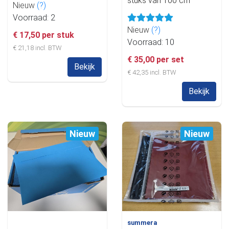
stuks van 100 cm
Nieuw
(?)
Voorraad: 2
Nieuw
(?)
€ 17,50 per stuk
Voorraad: 10
€ 21,18 incl. BTW
€ 35,00 per set
Bekijk
€ 42,35 incl. BTW
Bekijk
Nieuw
Nieuw
summera