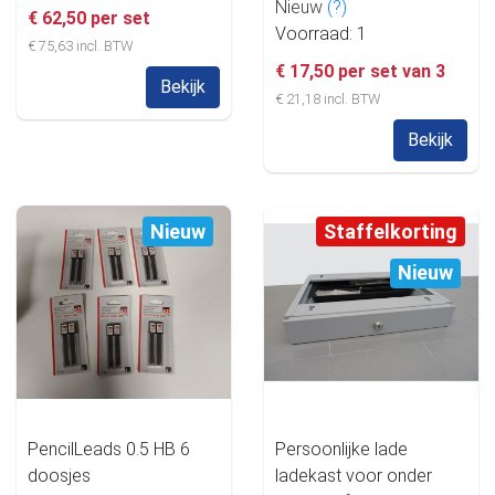
Nieuw
(?)
€ 62,50 per set
Voorraad: 1
€ 75,63 incl. BTW
€ 17,50 per set van 3
Bekijk
€ 21,18 incl. BTW
Bekijk
Nieuw
Staffelkorting
Nieuw
PencilLeads 0.5 HB 6
Persoonlijke lade
doosjes
ladekast voor onder