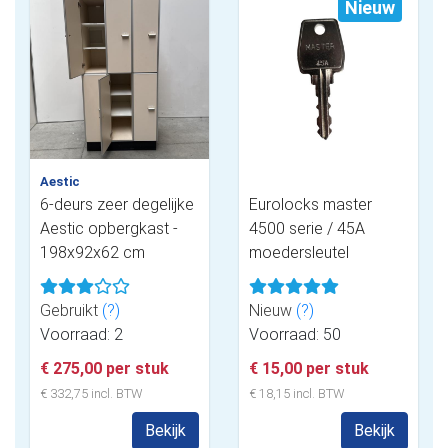
Nieuw
Aestic
6-deurs zeer degelijke
Eurolocks master
Aestic opbergkast -
4500 serie / 45A
198x92x62 cm
moedersleutel
Gebruikt
(?)
Nieuw
(?)
Voorraad: 2
Voorraad: 50
€ 275,00 per stuk
€ 15,00 per stuk
€ 332,75 incl. BTW
€ 18,15 incl. BTW
Bekijk
Bekijk