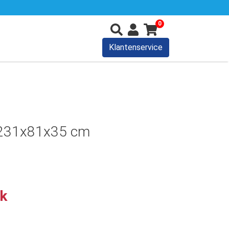
0
Klantenservice
231x81x35 cm
uk