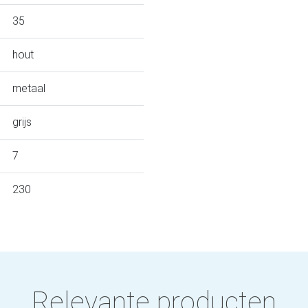
35
hout
metaal
grijs
7
230
Relevante producten