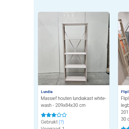
Lundia
Flip
Massief houten lundiakast white-
Flip
wash - 209x84x30 cm
legb
201
30 
Gebruikt
(?)
Voorraad: 1