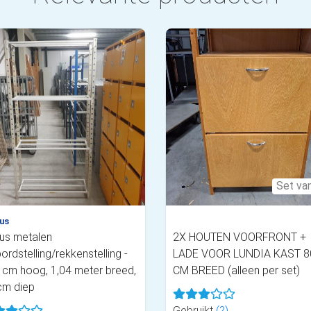
Set va
lus
lus metalen
2X HOUTEN VOORFRONT +
ordstelling/rekkenstelling -
LADE VOOR LUNDIA KAST 8
 cm hoog, 1,04 meter breed,
CM BREED (alleen per set)
cm diep
Gebruikt
(?)