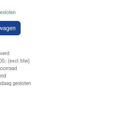
esloten
lwagen
verd
,- (excl. btw)
voorraad
end
andaag gesloten