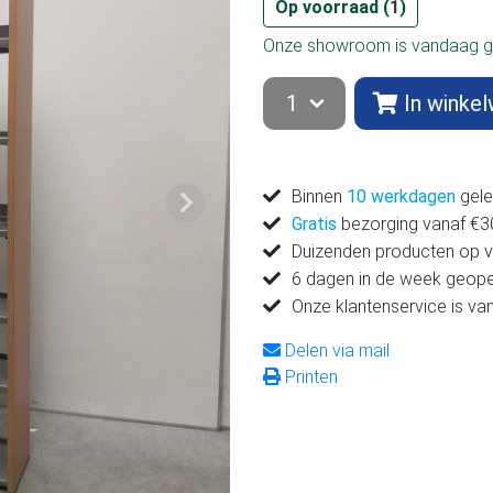
Op voorraad (
1
)
Onze showroom is vandaag g
In winke
Binnen
10 werkdagen
gele
Volgende
Gratis
bezorging vanaf €300
Duizenden producten op 
6 dagen in de week geop
Onze klantenservice is v
Delen via mail
Printen