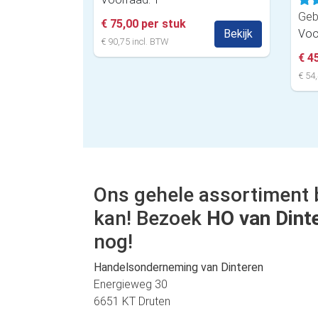
Geb
€ 75,00 per stuk
Bekijk
Voo
€ 90,75 incl. BTW
€ 4
€ 54,
Ons gehele assortiment 
kan! Bezoek
HO van Dint
nog!
Handelsonderneming van Dinteren
Energieweg 30
6651 KT Druten