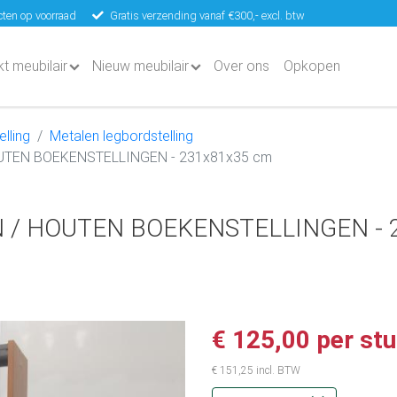
ten op voorraad
Gratis verzending vanaf €300,- excl. btw
kt meubilair
Nieuw meubilair
Over ons
Opkopen
lling
Metalen legbordstelling
UTEN BOEKENSTELLINGEN - 231x81x35 cm
/ HOUTEN BOEKENSTELLINGEN - 
€ 125,00 per st
€ 151,25 incl. BTW