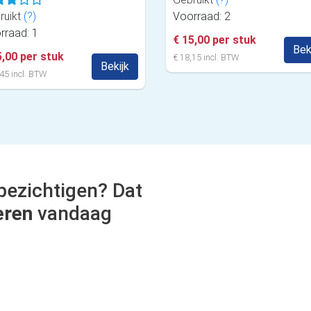
ruikt
(?)
Voorraad: 2
rraad: 1
€ 15,00 per stuk
Bek
5,00 per stuk
€ 18,15 incl. BTW
Bekijk
45 incl. BTW
bezichtigen? Dat
eren
vandaag