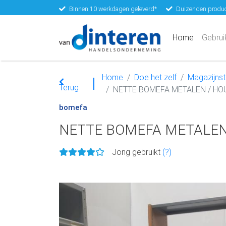
Binnen 10 werkdagen geleverd*
Duizenden produc
(current)
Home
Gebrui
Home
Doe het zelf
Magazijnste
Terug
NETTE BOMEFA METALEN / HO
bomefa
NETTE BOMEFA METALEN 
Jong gebruikt
(?)