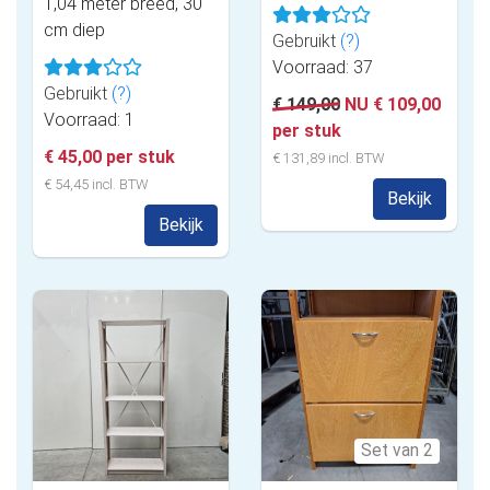
1,04 meter breed, 30
cm diep
Gebruikt
(?)
Voorraad: 37
Gebruikt
(?)
€ 149,00
NU € 109,00
Voorraad: 1
per stuk
€ 45,00 per stuk
€ 131,89 incl. BTW
€ 54,45 incl. BTW
Bekijk
Bekijk
Set van 2