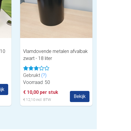
 10
Vlamdovende metalen afvalbak
zwart - 18 liter
Gebruikt
(?)
Voorraad: 50
ijk
€ 10,00 per stuk
Bekijk
€ 12,10 incl. BTW