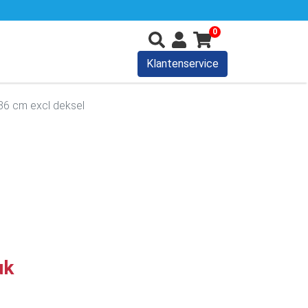
0
Klantenservice
36 cm excl deksel
uk