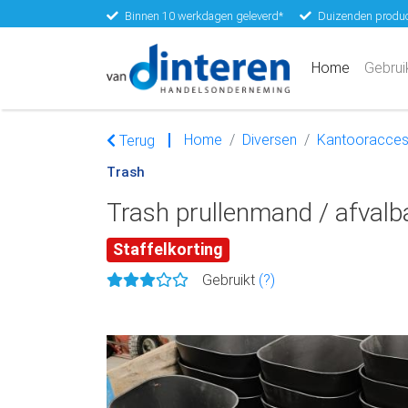
Binnen 10 werkdagen geleverd*
Duizenden produc
(current)
Home
Gebrui
Home
Diversen
Kantooracces
Terug
Trash
Trash prullenmand / afvalb
Staffelkorting
Gebruikt
(?)