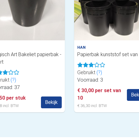
HAN
isch Art Bakeliet papierbak -
Papierbak kunststof set van
rt
Gebruikt
(?)
ruikt
(?)
Voorraad: 3
rraad: 37
€ 30,00 per set van
Bek
,50 per stuk
10
Bekijk
8 incl. BTW
€ 36,30 incl. BTW