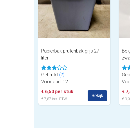
Papierbak prullenbak grijs 27
Belg
liter
zwa
Gebruikt
(?)
Geb
Voorraad: 12
Voo
€ 6,50 per stuk
€ 7
Bekijk
€ 7,87 incl. BTW
€ 9,0