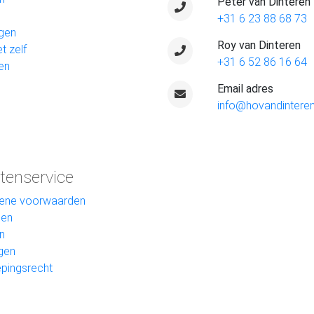
Peter van Dinteren
+31 6 23 88 68 73
gen
Roy van Dinteren
t zelf
+31 6 52 86 16 64
en
Email adres
info@hovandinteren
tenservice
ene voorwaarden
len
n
gen
pingsrecht