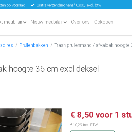
ten op voorraad
Gratis verzending vanaf €300,- excl. btw
kt meubilair
Nieuw meubilair
Over ons
Opkopen
soires
Prullenbakken
Trash prullenmand / afvalbak hoogte 
ak hoogte 36 cm excl deksel
€ 8,50 voor 1 st
€ 10,29 incl. BTW