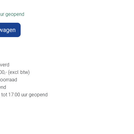
uur geopend
lwagen
verd
,- (excl. btw)
voorraad
end
 tot 17:00 uur geopend