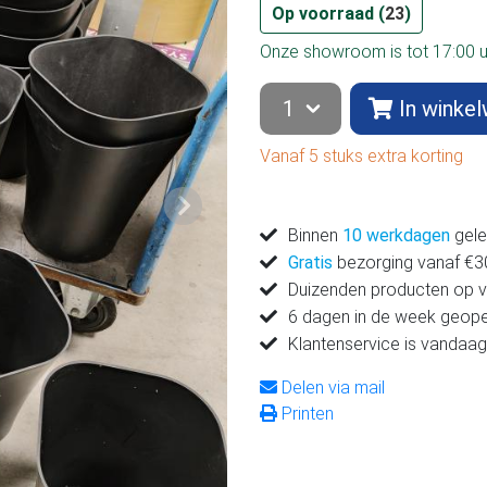
Op voorraad (
23
)
Onze showroom is tot 17:00 
In winke
Vanaf 5 stuks extra korting
Volgende
Binnen
10 werkdagen
gele
Gratis
bezorging vanaf €300
Duizenden producten op 
6 dagen in de week geop
Klantenservice is vandaag
Delen via mail
Printen