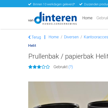
Binnen 10 werkdagen geleverd*
Duizenden produc
(current)
Home
Gebrui
Home
Diversen
Kantooracces
Terug
Helit
Prullenbak / papierbak Heli
Gebruikt
(?)