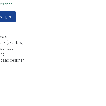
esloten
lwagen
verd
,- (excl. btw)
voorraad
end
andaag gesloten