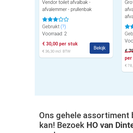
Vendor toilet afvalbak -
Gro
afvalemmer - prullenbak
afv
afv
Gebruikt
(?)
Voorraad: 2
Geb
Voo
€ 30,00 per stuk
Bekijk
€ 7
€ 36,30 incl. BTW
per
€ 78,
Ons gehele assortiment 
kan! Bezoek
HO van Dint