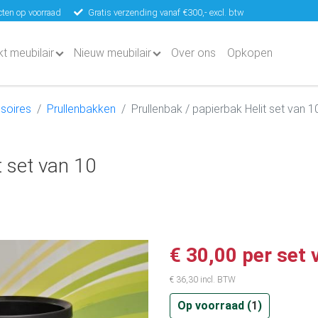
ten op voorraad
Gratis verzending vanaf €300,- excl. btw
kt meubilair
Nieuw meubilair
Over ons
Opkopen
soires
Prullenbakken
Prullenbak / papierbak Helit set van 1
t set van 10
€ 30,00 per set 
€ 36,30 incl. BTW
Op voorraad (
1
)