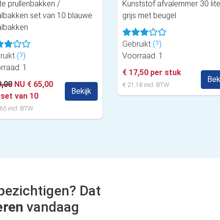
te prullenbakken /
Kunststof afvalemmer 30 lite
albakken set van 10 blauwe
grijs met beugel
albakken
Gebruikt
(?)
ruikt
(?)
Voorraad: 1
rraad: 1
€ 17,50 per stuk
Bek
9,00
NU € 65,00
€ 21,18 incl. BTW
Bekijk
 set van 10
65 incl. BTW
bezichtigen? Dat
eren
vandaag