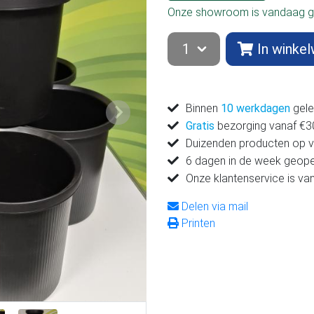
Onze showroom is vandaag g
In winke
Binnen
10 werkdagen
gele
Volgende
Gratis
bezorging vanaf €300
Duizenden producten op 
6 dagen in de week geop
Onze klantenservice is v
Delen via mail
Printen