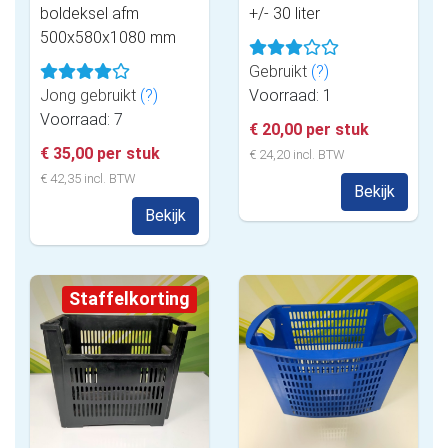
boldeksel afm
+/- 30 liter
500x580x1080 mm
Gebruikt
(?)
Jong gebruikt
(?)
Voorraad: 1
Voorraad: 7
€ 20,00 per stuk
€ 35,00 per stuk
€ 24,20 incl. BTW
€ 42,35 incl. BTW
Bekijk
Bekijk
Staffelkorting