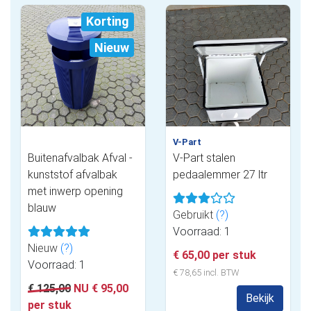
Korting
Nieuw
V-Part
Buitenafvalbak Afval -
V-Part stalen
kunststof afvalbak
pedaalemmer 27 ltr
met inwerp opening
blauw
Gebruikt
(?)
Voorraad: 1
Nieuw
(?)
€ 65,00 per stuk
Voorraad: 1
€ 78,65 incl. BTW
€ 125,00
NU € 95,00
Bekijk
per stuk