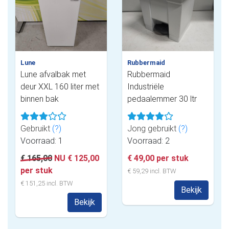
Lune
Rubbermaid
Lune afvalbak met
Rubbermaid
deur XXL 160 liter met
Industriële
binnen bak
pedaalemmer 30 ltr
Gebruikt
(?)
Jong gebruikt
(?)
Voorraad: 1
Voorraad: 2
€ 165,00
NU € 125,00
€ 49,00 per stuk
per stuk
€ 59,29 incl. BTW
€ 151,25 incl. BTW
Bekijk
Bekijk