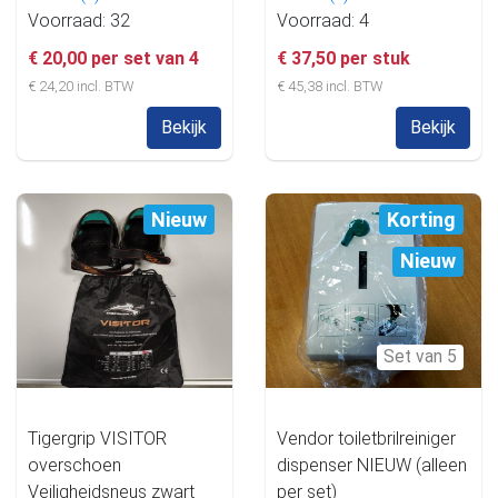
Voorraad: 32
Voorraad: 4
€ 20,00 per set van 4
€ 37,50 per stuk
€ 24,20 incl. BTW
€ 45,38 incl. BTW
Bekijk
Bekijk
Nieuw
Korting
Nieuw
Set van 5
Tigergrip VISITOR
Vendor toiletbrilreiniger
overschoen
dispenser NIEUW (alleen
Veiligheidsneus zwart
per set)