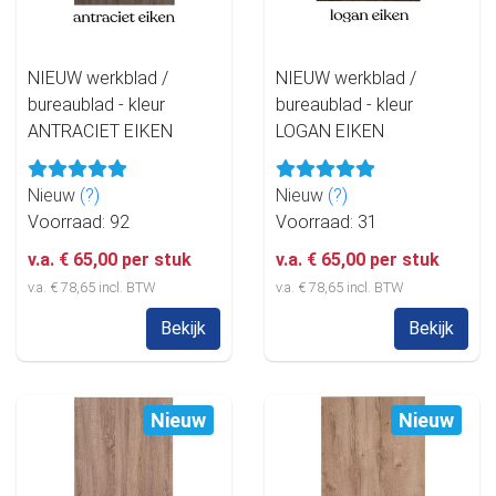
NIEUW werkblad /
NIEUW werkblad /
bureaublad - kleur
bureaublad - kleur
ANTRACIET EIKEN
LOGAN EIKEN
Nieuw
(?)
Nieuw
(?)
Voorraad: 92
Voorraad: 31
v.a. € 65,00 per stuk
v.a. € 65,00 per stuk
v.a. € 78,65 incl. BTW
v.a. € 78,65 incl. BTW
Bekijk
Bekijk
Nieuw
Nieuw