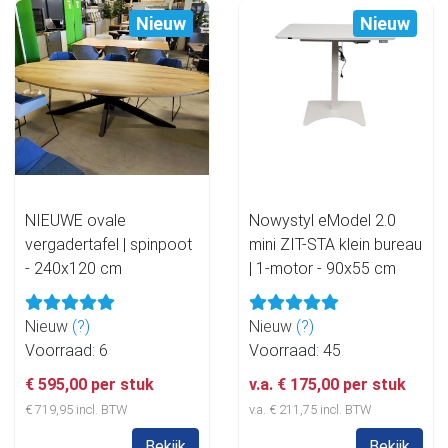
Nieuw
Nieuw
NIEUWE ovale
Nowystyl eModel 2.0
vergadertafel | spinpoot
mini ZIT-STA klein bureau
- 240x120 cm
| 1-motor - 90x55 cm
Nieuw
(?)
Nieuw
(?)
Voorraad: 6
Voorraad: 45
€ 595,00 per stuk
v.a. € 175,00 per stuk
€ 719,95 incl. BTW
v.a. € 211,75 incl. BTW
Bekijk
Bekijk