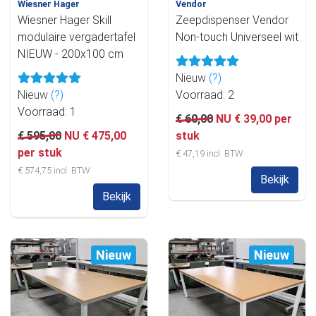
Wiesner Hager
Vendor
Wiesner Hager Skill
Zeepdispenser Vendor
modulaire vergadertafel
Non-touch Universeel wit
NIEUW - 200x100 cm
Nieuw
(?)
Nieuw
(?)
Voorraad: 2
Voorraad: 1
€ 60,00
NU € 39,00 per
€ 595,00
NU € 475,00
stuk
per stuk
€ 47,19 incl. BTW
€ 574,75 incl. BTW
Bekijk
Bekijk
Nieuw
Nieuw