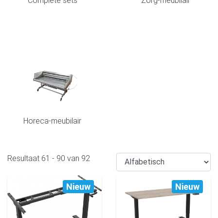
Complete sets
Zorg-meubilair
Horeca-meubilair
Resultaat
61
-
90
van
92
Nieuw
Nieuw