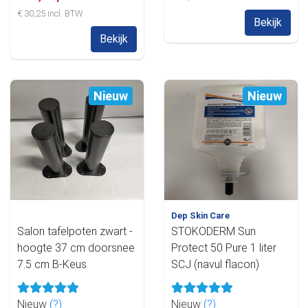
€ 30,25 incl. BTW
Bekijk
Bekijk
Nieuw
Nieuw
Dep Skin Care
Salon tafelpoten zwart -
STOKODERM Sun
hoogte 37 cm doorsnee
Protect 50 Pure 1 liter
7.5 cm B-Keus
SCJ (navul flacon)
Nieuw
(?)
Nieuw
(?)