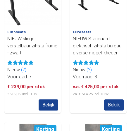
Euroseats
Euroseats
NIEUW slinger
NIEUW Standaard
verstelbaar zit-sta frame
elektrisch zit-sta bureau |
- zwart
diverse mogelijkheden
Nieuw
(?)
Nieuw
(?)
Voorraad: 7
Voorraad: 3
€ 239,00 per stuk
v.a. € 425,00 per stuk
€ 289,19 incl. BTW
v.a. € 514,25 incl. BTW
Bekijk
Bekijk
Korting
Korting