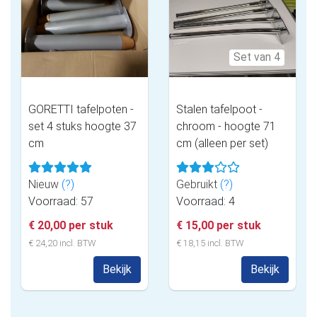
Set van 4
GORETTI tafelpoten -
Stalen tafelpoot -
set 4 stuks hoogte 37
chroom - hoogte 71
cm
cm (alleen per set)
Nieuw
(?)
Gebruikt
(?)
Voorraad: 57
Voorraad: 4
€ 20,00 per stuk
€ 15,00 per stuk
€ 24,20 incl. BTW
€ 18,15 incl. BTW
Bekijk
Bekijk