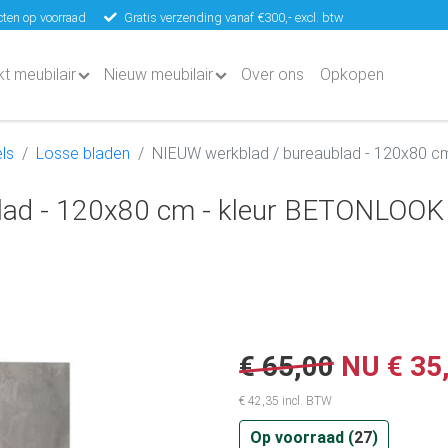
ten op voorraad
Gratis verzending vanaf €300,- excl. btw
kt meubilair
Nieuw meubilair
Over ons
Opkopen
ls
Losse bladen
NIEUW werkblad / bureaublad - 120x80 c
lad - 120x80 cm - kleur BETONLOOK
€ 65,00
NU
€ 35
€ 42,35 incl. BTW
Op voorraad (
27
)