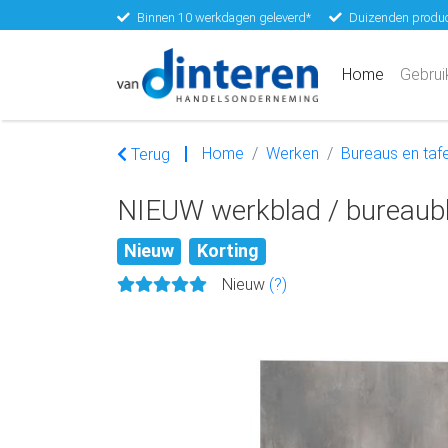
Binnen 10 werkdagen geleverd*
Duizenden produc
(current)
Home
Gebrui
Home
Werken
Bureaus en tafe
Terug
NIEUW werkblad / bureaub
Nieuw
Korting
Nieuw
(?)