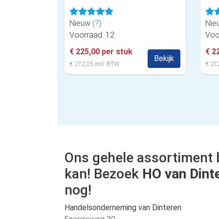
Nieuw
(?)
Nie
Voorraad: 12
Voo
€ 225,00 per stuk
€ 2
Bekijk
€ 272,25 incl. BTW
€ 272
Ons gehele assortiment 
kan! Bezoek
HO van Dint
nog!
Handelsonderneming van Dinteren