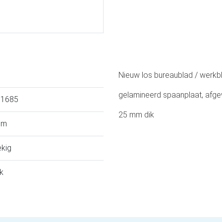
Nieuw los bureaublad / werkb
gelamineerd spaanplaat, afge
1685
25 mm dik
cm
kig
k