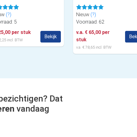
uw
(?)
Nieuw
(?)
rraad: 5
Voorraad: 62
25,00 per stuk
v.a. € 65,00 per
Bekijk
Bek
stuk
,25 incl. BTW
v.a. € 78,65 incl. BTW
bezichtigen? Dat
eren
vandaag