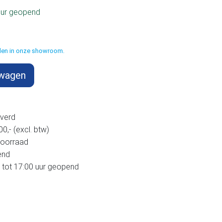
uur geopend
halen in onze showroom.
lwagen
verd
,- (excl. btw)
voorraad
end
 tot 17:00 uur geopend