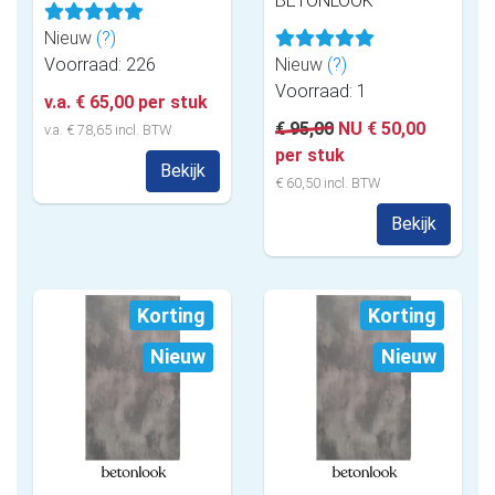
BETONLOOK
Nieuw
(?)
Voorraad: 226
Nieuw
(?)
Voorraad: 1
v.a. € 65,00 per stuk
€ 95,00
NU € 50,00
v.a. € 78,65 incl. BTW
per stuk
Bekijk
€ 60,50 incl. BTW
Bekijk
Korting
Korting
Nieuw
Nieuw