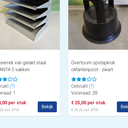
eerrek van gelakt staal
Overtoom opstapkruk
ANTA 5 vakken
olifantenpoot - zwart
ruikt
(?)
Gebruikt
(?)
rraad: 1
Voorraad: 28
0,00 per stuk
€ 25,00 per stuk
Bekijk
Bek
20 incl. BTW
€ 30,25 incl. BTW