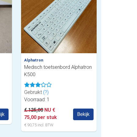
Alphatron
Medisch toetsenbord Alphatron
K500
Gebruikt
(?)
Voorraad: 1
€ 125,00
NU €
ijk
Bekijk
75,00 per stuk
€ 90,75 incl. BTW