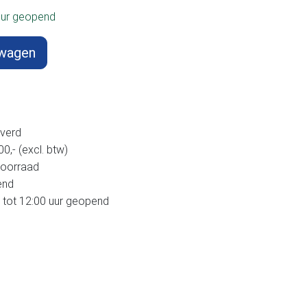
uur geopend
lwagen
verd
,- (excl. btw)
voorraad
end
 tot 12:00 uur geopend