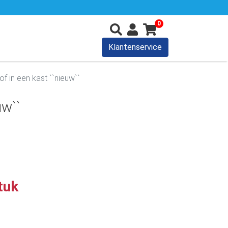
0
Klantenservice
f in een kast ``nieuw``
uw``
tuk