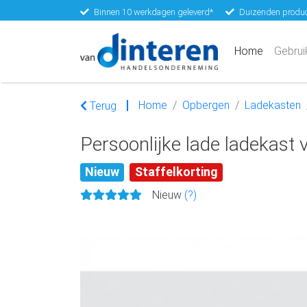
Binnen 10 werkdagen geleverd*
Duizenden produc
(current)
Home
Gebrui
Home
Opbergen
Ladekasten
Terug
Persoonlijke lade ladekast 
Nieuw
Staffelkorting
Nieuw
(?)