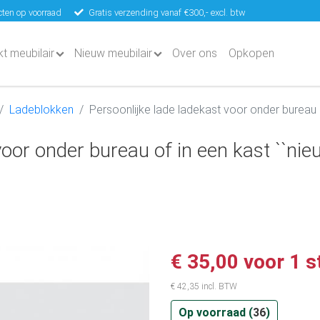
ten op voorraad
Gratis verzending vanaf €300,- excl. btw
kt meubilair
Nieuw meubilair
Over ons
Opkopen
Ladeblokken
Persoonlijke lade ladekast voor onder bureau o
voor onder bureau of in een kast ``nie
€ 35,00 voor 1 s
€ 42,35 incl. BTW
Op voorraad (
36
)