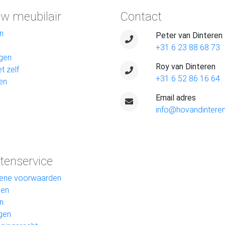
w meubilair
Contact
n
Peter van Dinteren
+31 6 23 88 68 73
gen
Roy van Dinteren
t zelf
+31 6 52 86 16 64
en
Email adres
info@hovandinteren
tenservice
ene voorwaarden
len
n
gen