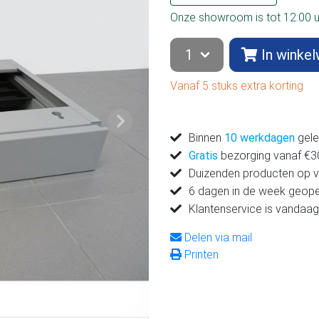
Onze showroom is tot 12:00 
In winke
Vanaf 5 stuks extra korting
Volgende
Binnen
10 werkdagen
gele
Gratis
bezorging vanaf €300
Duizenden producten op 
6 dagen in de week geop
Klantenservice is vandaag
Delen via mail
Printen