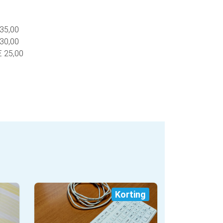
 35,00
 30,00
 € 25,00
Korting