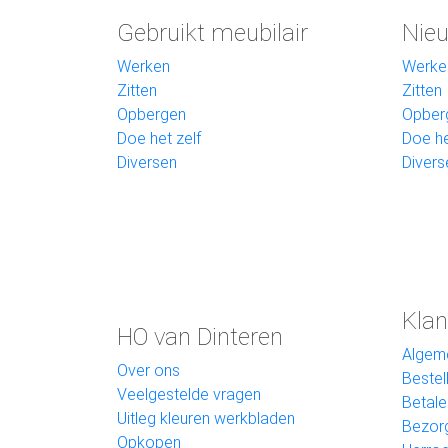
Gebruikt meubilair
Nieu
Werken
Werke
Zitten
Zitten
Opbergen
Opber
Doe het zelf
Doe he
Diversen
Divers
Klan
HO van Dinteren
Algem
Over ons
Bestel
Veelgestelde vragen
Betale
Uitleg kleuren werkbladen
Bezor
Opkopen