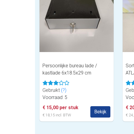
Persoonlijke bureau lade /
Sort
kastlade 6x18.5x29 cm
ATL
Gebruikt
(?)
Geb
Voorraad: 5
Voo
€ 15,00 per stuk
€ 2
Bekijk
€ 18,15 incl. BTW
€ 24,