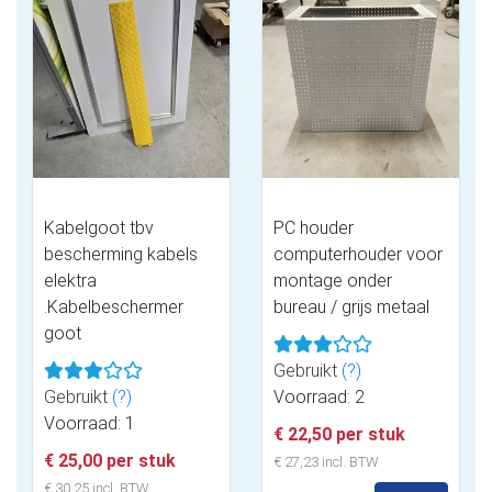
Kabelgoot tbv
PC houder
bescherming kabels
computerhouder voor
elektra
montage onder
.Kabelbeschermer
bureau / grijs metaal
goot
Gebruikt
(?)
Gebruikt
(?)
Voorraad: 2
Voorraad: 1
€ 22,50 per stuk
€ 25,00 per stuk
€ 27,23 incl. BTW
€ 30,25 incl. BTW