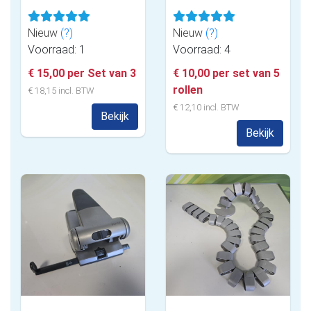
Nieuw
(?)
Nieuw
(?)
Voorraad: 1
Voorraad: 4
€ 15,00 per Set van 3
€ 10,00 per set van 5
rollen
€ 18,15 incl. BTW
€ 12,10 incl. BTW
Bekijk
Bekijk