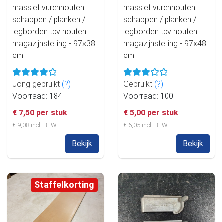
massief vurenhouten
massief vurenhouten
schappen / planken /
schappen / planken /
legborden tbv houten
legborden tbv houten
magazijnstelling - 97×38
magazijnstelling - 97x48
cm
cm
Jong gebruikt
(?)
Gebruikt
(?)
Voorraad: 184
Voorraad: 100
€ 7,50 per stuk
€ 5,00 per stuk
€ 9,08 incl. BTW
€ 6,05 incl. BTW
Bekijk
Bekijk
Staffelkorting