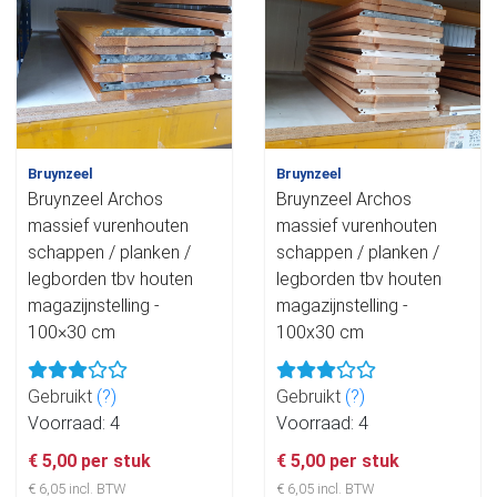
Bruynzeel
Bruynzeel
Bruynzeel Archos
Bruynzeel Archos
massief vurenhouten
massief vurenhouten
schappen / planken /
schappen / planken /
legborden tbv houten
legborden tbv houten
magazijnstelling -
magazijnstelling -
100×30 cm
100x30 cm
Gebruikt
(?)
Gebruikt
(?)
Voorraad: 4
Voorraad: 4
€ 5,00 per stuk
€ 5,00 per stuk
€ 6,05 incl. BTW
€ 6,05 incl. BTW