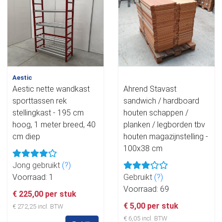
Aestic
Aestic nette wandkast
Ahrend Stavast
sporttassen rek
sandwich / hardboard
stellingkast - 195 cm
houten schappen /
hoog, 1 meter breed, 40
planken / legborden tbv
cm diep
houten magazijnstelling -
100x38 cm
Jong gebruikt
(?)
Voorraad: 1
Gebruikt
(?)
Voorraad: 69
€ 225,00 per stuk
€ 5,00 per stuk
€ 272,25 incl. BTW
€ 6,05 incl. BTW