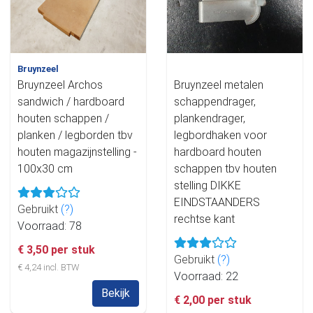
Bruynzeel
Bruynzeel Archos
Bruynzeel metalen
sandwich / hardboard
schappendrager,
houten schappen /
plankendrager,
planken / legborden tbv
legbordhaken voor
houten magazijnstelling -
hardboard houten
100x30 cm
schappen tbv houten
stelling DIKKE
EINDSTAANDERS
Gebruikt
(?)
rechtse kant
Voorraad: 78
€ 3,50 per stuk
Gebruikt
(?)
€ 4,24 incl. BTW
Voorraad: 22
Bekijk
€ 2,00 per stuk