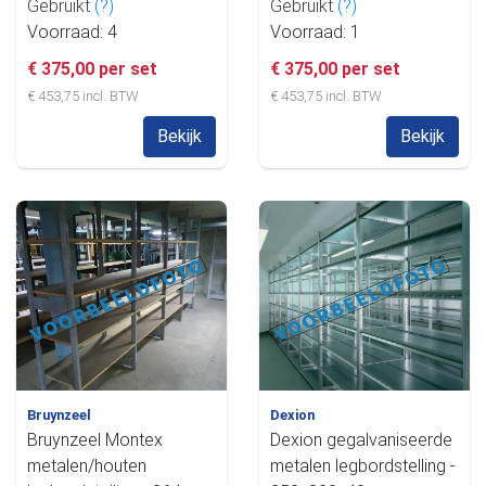
Gebruikt
(?)
Gebruikt
(?)
Voorraad: 4
Voorraad: 1
€ 375,00 per set
€ 375,00 per set
€ 453,75 incl. BTW
€ 453,75 incl. BTW
Bekijk
Bekijk
Bruynzeel
Dexion
Bruynzeel Montex
Dexion gegalvaniseerde
metalen/houten
metalen legbordstelling -