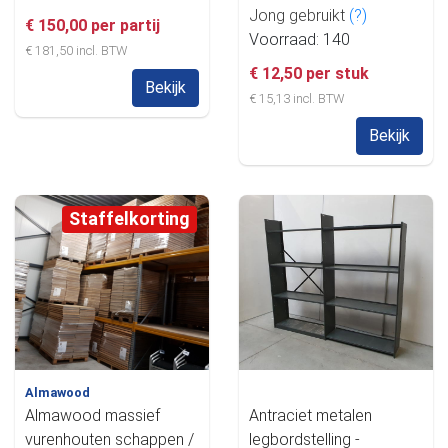
Jong gebruikt
(?)
€ 150,00 per partij
Voorraad: 140
€ 181,50 incl. BTW
€ 12,50 per stuk
Bekijk
€ 15,13 incl. BTW
Bekijk
Staffelkorting
Almawood
Almawood massief
Antraciet metalen
vurenhouten schappen /
legbordstelling -