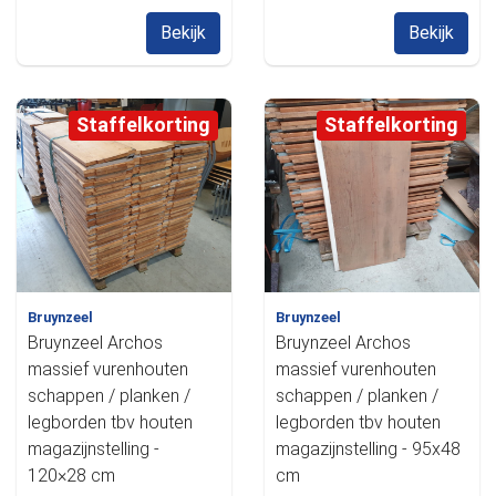
Bekijk
Bekijk
Staffelkorting
Staffelkorting
Bruynzeel
Bruynzeel
Bruynzeel Archos
Bruynzeel Archos
massief vurenhouten
massief vurenhouten
schappen / planken /
schappen / planken /
legborden tbv houten
legborden tbv houten
magazijnstelling -
magazijnstelling - 95x48
120×28 cm
cm