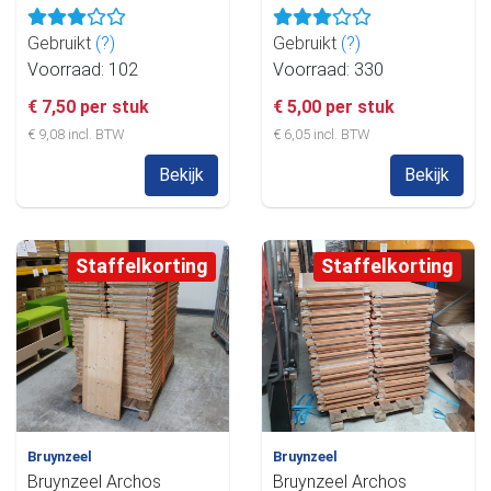
Gebruikt
(?)
Gebruikt
(?)
Voorraad: 102
Voorraad: 330
€ 7,50 per stuk
€ 5,00 per stuk
€ 9,08 incl. BTW
€ 6,05 incl. BTW
Bekijk
Bekijk
Staffelkorting
Staffelkorting
Bruynzeel
Bruynzeel
Bruynzeel Archos
Bruynzeel Archos