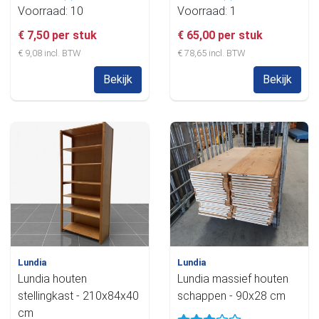
Voorraad: 10
Voorraad: 1
€ 7,50 per stuk
€ 65,00 per stuk
€ 9,08 incl. BTW
€ 78,65 incl. BTW
Bekijk
Bekijk
Lundia
Lundia
Lundia houten
Lundia massief houten
stellingkast - 210x84x40
schappen - 90x28 cm
cm