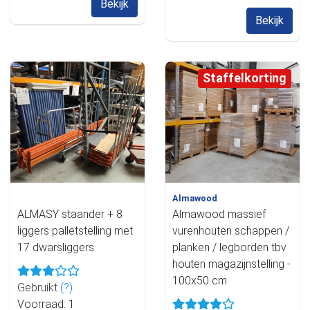
Bekijk
Bekijk
Staffelkorting
Almawood
ALMASY staander + 8
Almawood massief
liggers palletstelling met
vurenhouten schappen /
17 dwarsliggers
planken / legborden tbv
houten magazijnstelling -
100x50 cm
Gebruikt
(?)
Voorraad: 1