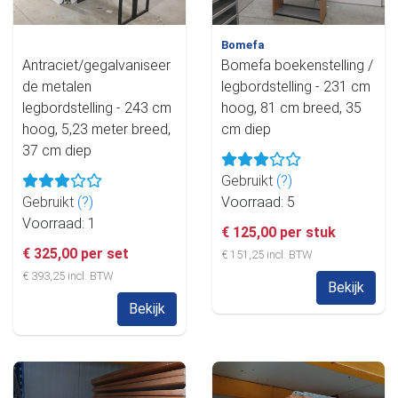
Bomefa
Antraciet/gegalvaniseer
Bomefa boekenstelling /
de metalen
legbordstelling - 231 cm
legbordstelling - 243 cm
hoog, 81 cm breed, 35
hoog, 5,23 meter breed,
cm diep
37 cm diep
Gebruikt
(?)
Gebruikt
(?)
Voorraad: 5
Voorraad: 1
€ 125,00 per stuk
€ 325,00 per set
€ 151,25 incl. BTW
€ 393,25 incl. BTW
Bekijk
Bekijk