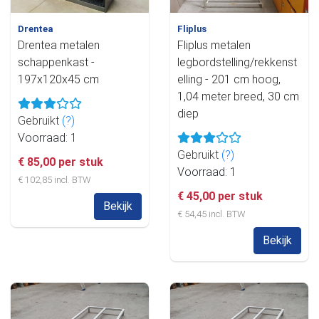
Drentea
Fliplus
Drentea metalen
Fliplus metalen
schappenkast -
legbordstelling/rekkenst
197x120x45 cm
elling - 201 cm hoog,
1,04 meter breed, 30 cm
diep
Gebruikt
(?)
Voorraad: 1
Gebruikt
(?)
€ 85,00 per stuk
Voorraad: 1
€ 102,85 incl. BTW
€ 45,00 per stuk
Bekijk
€ 54,45 incl. BTW
Bekijk