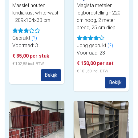
Massief houten
Magista metalen
lundiakast white-wash
legbordstelling - 220
- 209x104x30 cm
cm hoog, 2 meter
breed, 25 cm diep
Gebruikt
(?)
Voorraad: 3
Jong gebruikt
(?)
Voorraad: 23
€ 85,00 per stuk
€ 150,00 per set
€ 102,85 incl. BTW
€ 181,50 incl. BTW
Bekijk
Bekijk