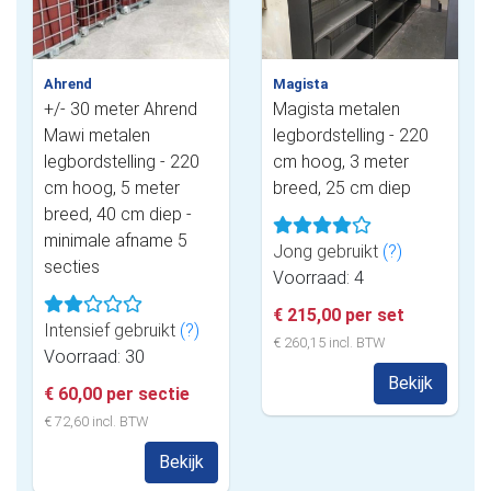
Ahrend
Magista
+/- 30 meter Ahrend
Magista metalen
Mawi metalen
legbordstelling - 220
legbordstelling - 220
cm hoog, 3 meter
cm hoog, 5 meter
breed, 25 cm diep
breed, 40 cm diep -
minimale afname 5
Jong gebruikt
(?)
secties
Voorraad: 4
€ 215,00 per set
Intensief gebruikt
(?)
€ 260,15 incl. BTW
Voorraad: 30
Bekijk
€ 60,00 per sectie
€ 72,60 incl. BTW
Bekijk