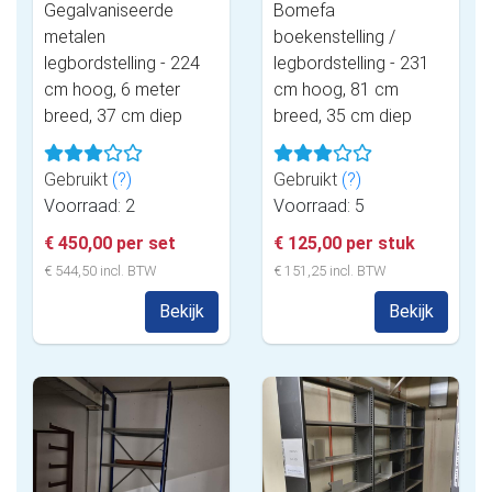
Gegalvaniseerde
Bomefa
metalen
boekenstelling /
legbordstelling - 224
legbordstelling - 231
cm hoog, 6 meter
cm hoog, 81 cm
breed, 37 cm diep
breed, 35 cm diep
Gebruikt
(?)
Gebruikt
(?)
Voorraad: 2
Voorraad: 5
€ 450,00 per set
€ 125,00 per stuk
€ 544,50 incl. BTW
€ 151,25 incl. BTW
Bekijk
Bekijk