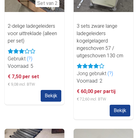
Set van 2
2-delige ladegeleiders
3 sets zware lange
voor uittreklade (alleen
ladegeleiders
per set)
kogelgelagerd
ingeschoven 57 /
uitgeschoven 130 cm
Gebruikt
(?)
Voorraad: 5
Jong gebruikt
(?)
€ 7,50 per set
Voorraad: 2
€ 9,08 incl. BTW
€ 60,00 per partij
Bekijk
€ 72,60 incl. BTW
Bekijk