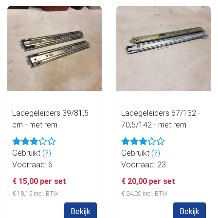
Ladegeleiders 39/81,5
Ladegeleiders 67/132 -
cm - met rem
70,5/142 - met rem
Gebruikt
(?)
Gebruikt
(?)
Voorraad: 6
Voorraad: 23
€ 15,00 per set
€ 20,00 per set
€ 18,15 incl. BTW
€ 24,20 incl. BTW
Bekijk
Bekijk