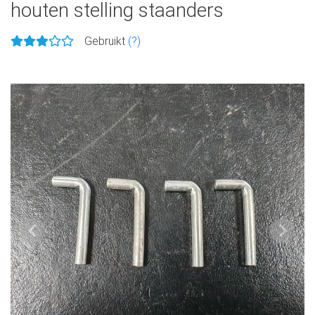
houten stelling staanders
Gebruikt
(?)
Vorige
Volge