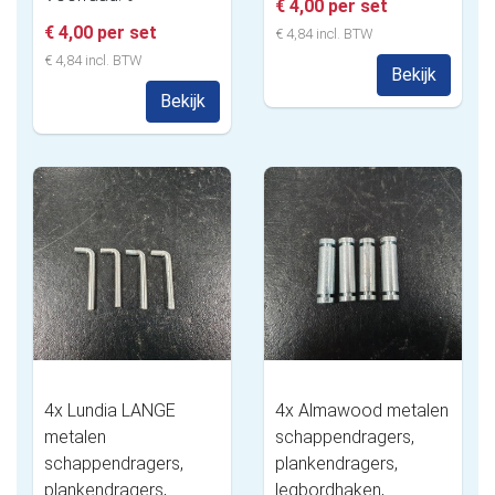
€ 4,00 per set
€ 4,00 per set
€ 4,84 incl. BTW
€ 4,84 incl. BTW
Bekijk
Bekijk
4x Lundia LANGE
4x Almawood metalen
metalen
schappendragers,
schappendragers,
plankendragers,
plankendragers,
legbordhaken,