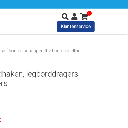
0
Klantenservice
ef houten schappen tbv houten stelling
dhaken, legborddragers
ers
t