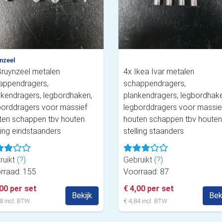
nzeel
Bruynzeel metalen
4x Ikea Ivar metalen
appendragers,
schappendragers,
nkendragers, legbordhaken,
plankendragers, legbordhak
borddragers voor massief
legborddragers voor massie
ten schappen tbv houten
houten schappen tbv houten
ling eindstaanders
stelling staanders
ruikt
(?)
Gebruikt
(?)
rraad: 155
Voorraad: 87
,00 per set
€ 4,00 per set
Bekijk
Bek
8 incl. BTW
€ 4,84 incl. BTW