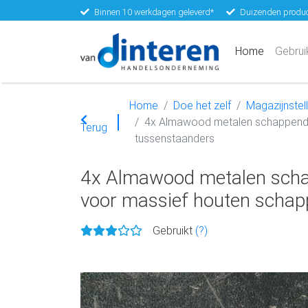
Binnen 10 werkdagen geleverd*
Duizenden produc
(current)
Home
Gebrui
Home
Doe het zelf
Magazijnstell
4x Almawood metalen schappendra
Terug
tussenstaanders
4x Almawood metalen schap
voor massief houten schapp
Gebruikt
(?)