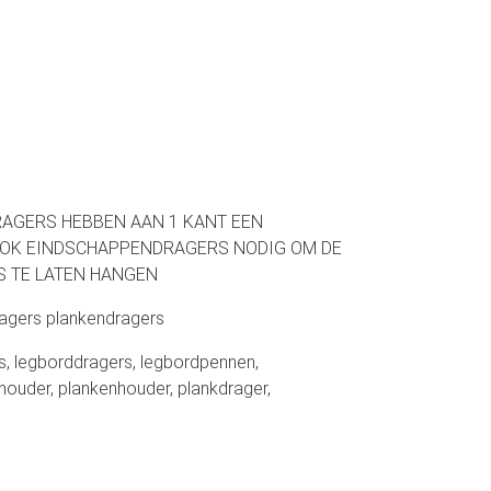
RAGERS HEBBEN AAN 1 KANT EEN
OOK EINDSCHAPPENDRAGERS NODIG OM DE
S TE LATEN HANGEN
ragers plankendragers
s, legborddragers, legbordpennen,
houder, plankenhouder, plankdrager,