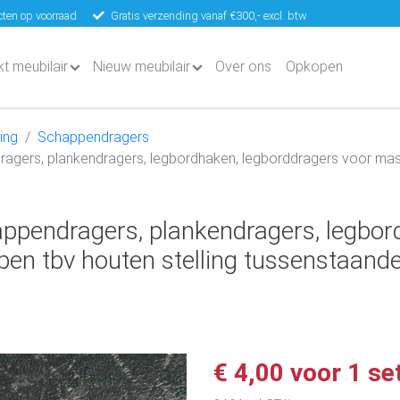
ten op voorraad
Gratis verzending vanaf €300,- excl. btw
kt meubilair
Nieuw meubilair
Over ons
Opkopen
ing
Schappendragers
gers, plankendragers, legbordhaken, legborddragers voor massi
pendragers, plankendragers, legbor
en tbv houten stelling tussenstaand
€ 4,00 voor 1 se