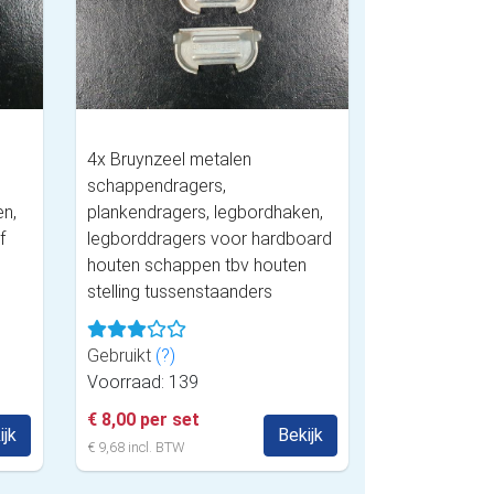
4x Bruynzeel metalen
schappendragers,
en,
plankendragers, legbordhaken,
f
legborddragers voor hardboard
houten schappen tbv houten
stelling tussenstaanders
Gebruikt
(?)
Voorraad: 139
€ 8,00 per set
ijk
Bekijk
€ 9,68 incl. BTW