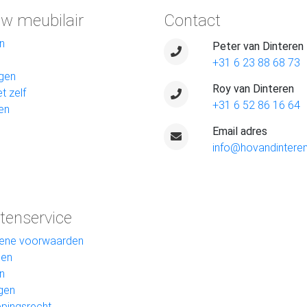
w meubilair
Contact
n
Peter van Dinteren
+31 6 23 88 68 73
gen
Roy van Dinteren
t zelf
+31 6 52 86 16 64
en
Email adres
info@hovandinteren
tenservice
ene voorwaarden
len
n
gen
pingsrecht