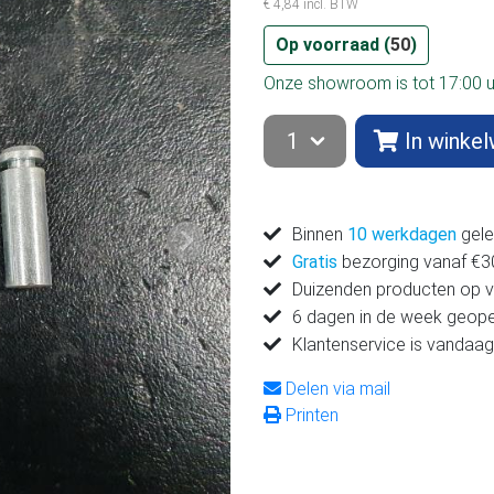
€ 4,84 incl. BTW
Op voorraad (
50
)
Onze showroom is tot 17:00 
In winke
Binnen
10 werkdagen
gele
Volgende
Gratis
bezorging vanaf €300
Duizenden producten op 
6 dagen in de week geop
Klantenservice is vandaag
Delen via mail
Printen