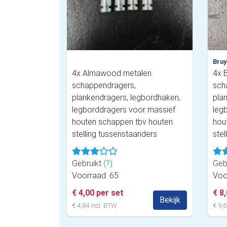
Bruy
4x Almawood metalen
4x 
schappendragers,
sch
plankendragers, legbordhaken,
pla
legborddragers voor massief
leg
houten schappen tbv houten
hou
stelling tussenstaanders
stel
Gebruikt
(?)
Geb
Voorraad: 65
Voo
€ 4,00 per set
€ 8
Bekijk
€ 4,84 incl. BTW
€ 9,6