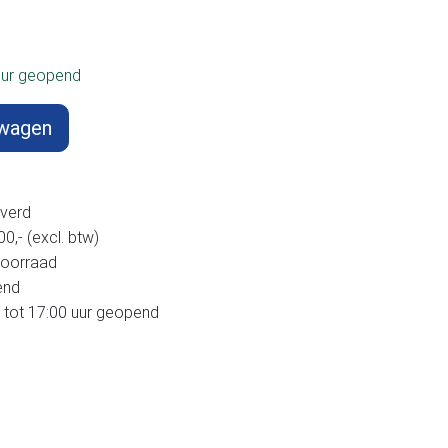
uur geopend
lwagen
verd
,- (excl. btw)
voorraad
end
 tot 17:00 uur geopend