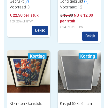
Gebruikt
(?)
Jong gebruikt
(?)
Voorraad: 3
Voorraad: 12
€ 22,50 per stuk
€ 15,00
NU € 12,00
per stuk
€ 27,23 incl. BTW
€ 14,52 incl. BTW
Bekijk
Bekijk
Korting
Korting
Kliklijsten - kunststof
Kliklijst 83x58,5 cm