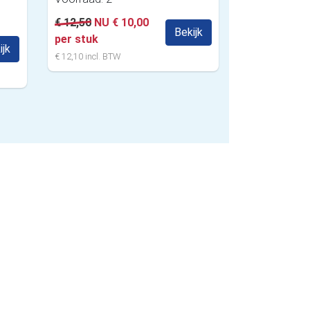
€ 12,50
NU € 10,00
Bekijk
per stuk
ijk
€ 12,10 incl. BTW