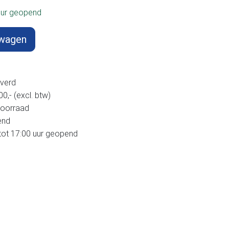
uur geopend
lwagen
verd
,- (excl. btw)
voorraad
end
tot 17:00 uur geopend