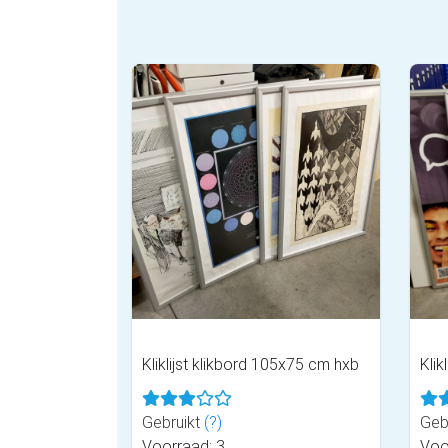
Kliklijst klikbord 105x75 cm hxb
Klik
Gebruikt
(?)
Geb
Voorraad: 3
Voo