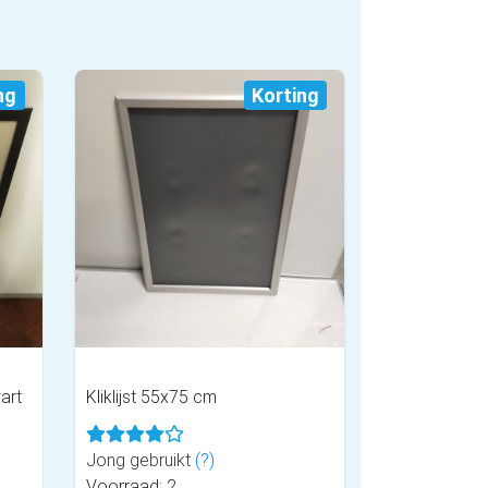
ng
Korting
wart
Kliklijst 55x75 cm
Jong gebruikt
(?)
Voorraad: 2