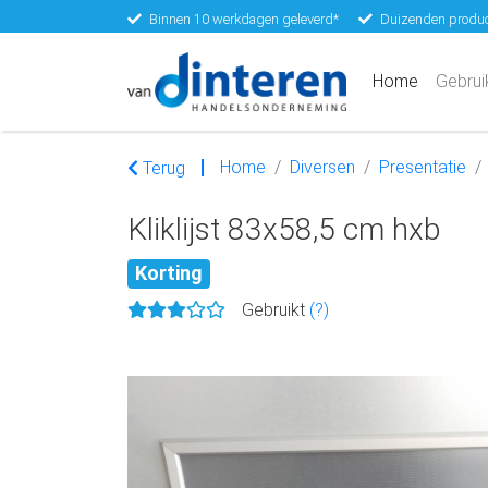
Binnen 10 werkdagen geleverd*
Duizenden produc
(current)
Home
Gebrui
Home
Diversen
Presentatie
Terug
Kliklijst 83x58,5 cm hxb
Korting
Gebruikt
(?)