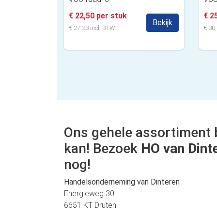
€ 22,50 per stuk
€ 2
Bekijk
€ 27,23 incl. BTW
€ 30,
Ons gehele assortiment 
kan! Bezoek
HO van Dint
nog!
Handelsonderneming van Dinteren
Energieweg 30
6651 KT Druten