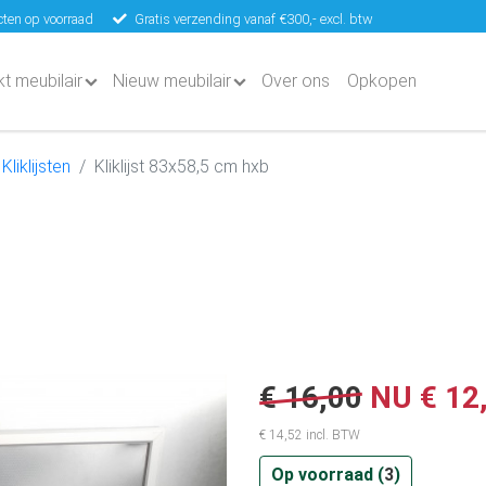
ten op voorraad
Gratis verzending vanaf €300,- excl. btw
kt meubilair
Nieuw meubilair
Over ons
Opkopen
Kliklijsten
Kliklijst 83x58,5 cm hxb
€ 16,00
NU
€ 12
€ 14,52 incl. BTW
Op voorraad (
3
)