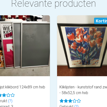
Relevante producten
Korti
lijst klikbord 124x89 cm hxb
Kliklijsten - kunststof rand z
- 58x52,5 cm hxb
ruikt
(?)
rraad: 3
Gebruikt
(?)