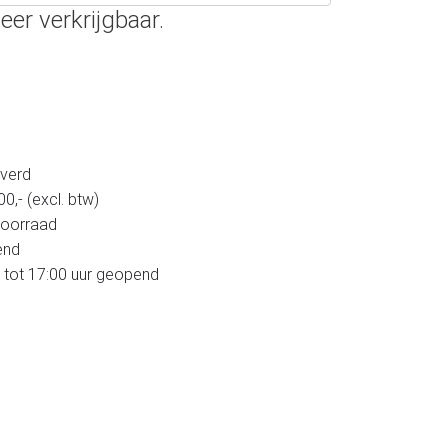
eer verkrijgbaar.
verd
,- (excl. btw)
voorraad
end
 tot 17:00 uur geopend