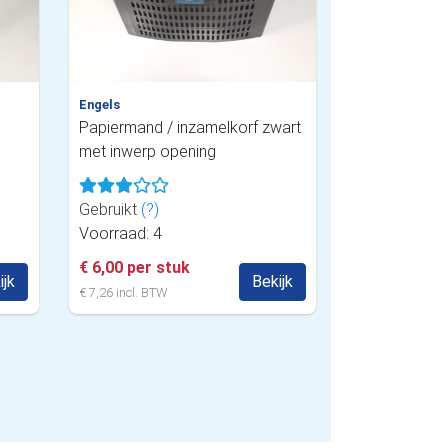
Engels
Papiermand / inzamelkorf zwart
met inwerp opening
Gebruikt
(?)
Voorraad: 4
€ 6,00 per stuk
ijk
Bekijk
€ 7,26 incl. BTW