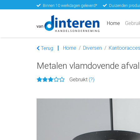
Binnen 10 werkdagen geleverd*
Duizenden produc
(current)
Home
Gebrui
Home
Diversen
Kantooracces
Terug
Metalen vlamdovende afvalb
Gebruikt
(?)