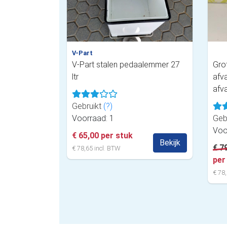
V-Part
V-Part stalen pedaalemmer 27
Gro
ltr
afv
afv
Gebruikt
(?)
Voorraad: 1
Geb
Voo
€ 65,00 per stuk
Bekijk
€ 7
€ 78,65 incl. BTW
per
€ 78,