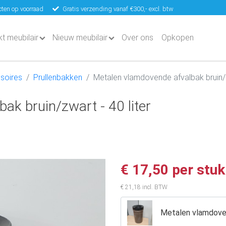
ten op voorraad
Gratis verzending vanaf €300,- excl. btw
kt meubilair
Nieuw meubilair
Over ons
Opkopen
soires
Prullenbakken
Metalen vlamdovende afvalbak bruin/zw
ak bruin/zwart - 40 liter
€ 17,50 per stuk
€ 21,18 incl. BTW
Metalen vlamdoven