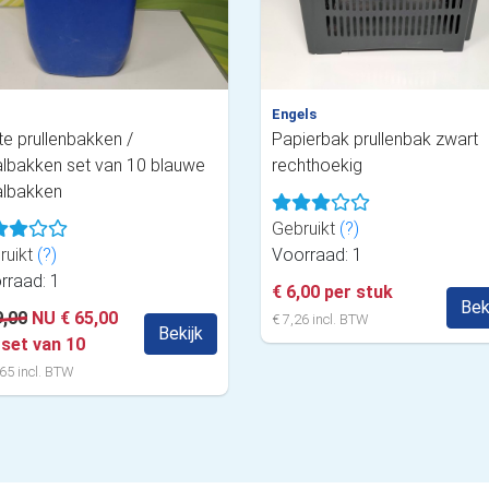
Engels
te prullenbakken /
Papierbak prullenbak zwart
albakken set van 10 blauwe
rechthoekig
albakken
Gebruikt
(?)
ruikt
(?)
Voorraad: 1
rraad: 1
€ 6,00 per stuk
Bek
9,00
NU € 65,00
€ 7,26 incl. BTW
Bekijk
 set van 10
65 incl. BTW