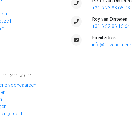
Peter van Dinteren
+31 6 23 88 68 73
gen
Roy van Dinteren
t zelf
+31 6 52 86 16 64
en
Email adres
info@hovandinteren
tenservice
ene voorwaarden
len
n
gen
pingsrecht