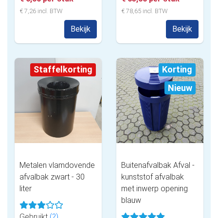
€ 7,26 incl. BTW
€ 78,65 incl. BTW
Bekijk
Bekijk
Staffelkorting
Korting
Nieuw
Metalen vlamdovende
Buitenafvalbak Afval -
afvalbak zwart - 30
kunststof afvalbak
liter
met inwerp opening
blauw
Gebruikt
(?)