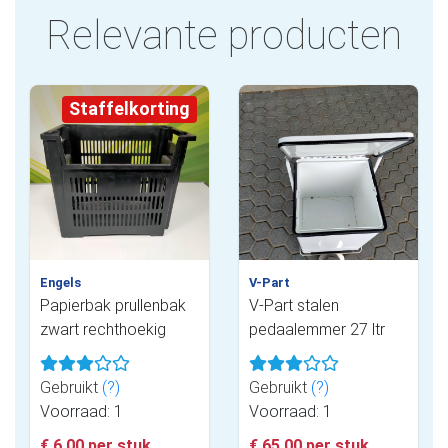
Relevante producten
Staffelkorting
Engels
V-Part
Papierbak prullenbak
V-Part stalen
zwart rechthoekig
pedaalemmer 27 ltr
Gebruikt
(?)
Gebruikt
(?)
Voorraad: 1
Voorraad: 1
€ 6,00 per stuk
€ 65,00 per stuk