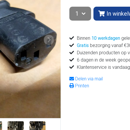
In winke
Binnen
10 werkdagen
gele
Volgende
Gratis
bezorging vanaf €300
Duizenden producten op 
6 dagen in de week geop
Klantenservice is vandaag
Delen via mail
Printen