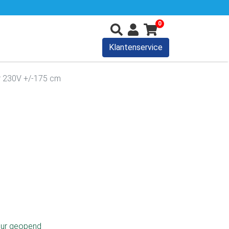
0
Klantenservice
r 230V +/-175 cm
uur geopend