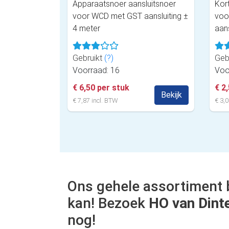
Apparaatsnoer aansluitsnoer
Kor
voor WCD met GST aansluiting ±
voo
4 meter
aans
Gebruikt
(?)
Geb
Voorraad: 16
Voo
€ 6,50 per stuk
€ 2
Bekijk
€ 7,87 incl. BTW
€ 3,0
Ons gehele assortiment 
kan! Bezoek
HO van Dint
nog!