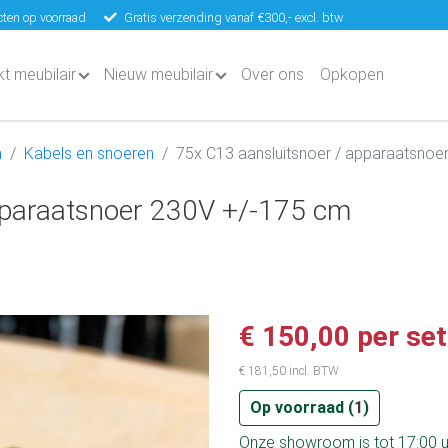
ten op voorraad
Gratis verzending vanaf €300,- excl. btw
kt meubilair
Nieuw meubilair
Over ons
Opkopen
a
Kabels en snoeren
75x C13 aansluitsnoer / apparaatsnoe
pparaatsnoer 230V +/-175 cm
€ 150,00 per set
€ 181,50 incl. BTW
Op voorraad (
1
)
Onze showroom is tot 17:00 