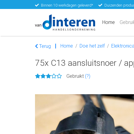
Binnen 10 werkdagen geleverd*
Duizenden produc
(current)
Home
Gebrui
Home
Doe het zelf
Elektronic
Terug
75x C13 aansluitsnoer / a
Gebruikt
(?)