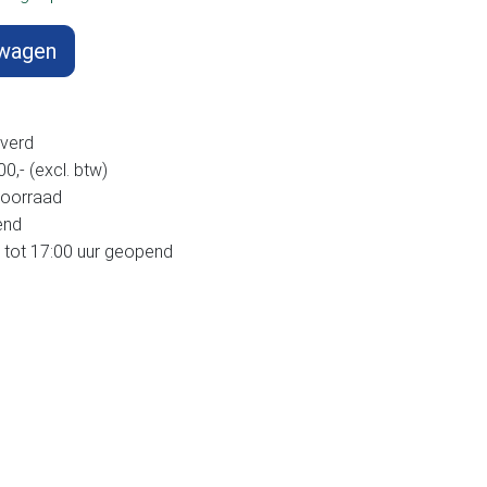
lwagen
verd
,- (excl. btw)
voorraad
end
 tot 17:00 uur geopend