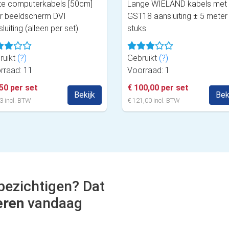
te computerkabels [50cm]
Lange WIELAND kabels met
r beeldscherm DVI
GST18 aansluiting ± 5 meter 
luiting (alleen per set)
stuks
ruikt
(?)
Gebruikt
(?)
rraad: 11
Voorraad: 1
,50 per set
€ 100,00 per set
Bekijk
Bek
3 incl. BTW
€ 121,00 incl. BTW
bezichtigen? Dat
eren
vandaag