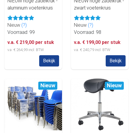
NIEUW hoge zadelkruk -
NIEUW hoge zadelkruk -
aluminium voetenkruis
zwart voetenkruis
Nieuw
(?)
Nieuw
(?)
Voorraad: 99
Voorraad: 98
v.a. € 219,00 per stuk
v.a. € 199,00 per stuk
v.a. € 264,99 incl. BTW
v.a. € 240,79 incl. BTW
Bekijk
Bekijk
Nieuw
Nieuw