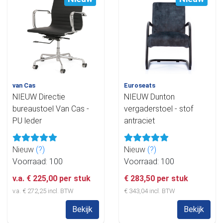
van Cas
Euroseats
NIEUW Directie
NIEUW Dunton
bureaustoel Van Cas -
vergaderstoel - stof
PU leder
antraciet
Nieuw
(?)
Nieuw
(?)
Voorraad: 100
Voorraad: 100
v.a. € 225,00 per stuk
€ 283,50 per stuk
v.a. € 272,25 incl. BTW
€ 343,04 incl. BTW
Bekijk
Bekijk