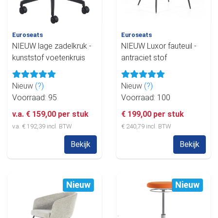
Euroseats
Euroseats
NIEUW lage zadelkruk -
NIEUW Luxor fauteuil -
kunststof voetenkruis
antraciet stof
Nieuw
(?)
Nieuw
(?)
Voorraad: 95
Voorraad: 100
v.a. € 159,00 per stuk
€ 199,00 per stuk
v.a. € 192,39 incl. BTW
€ 240,79 incl. BTW
Bekijk
Bekijk
Nieuw
Nieuw