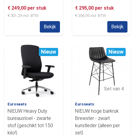
€ 249,00 per stuk
€ 295,00 per stuk
€ 301,29 incl. BTW
€ 356,95 incl. BTW
Bekijk
Bekijk
Nieuw
Nieuw
Set van 4
Euroseats
Euroseats
NIEUW Heavy Duty
NIEUW hoge barkruk
bureaustoel - zwarte
Brewster - zwart
stof (geschikt tot 150
kunstleder (alleen per
kilo!)
set)