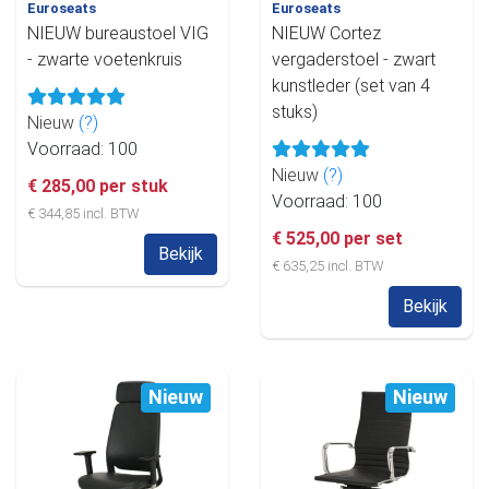
Euroseats
Euroseats
NIEUW bureaustoel VIG
NIEUW Cortez
- zwarte voetenkruis
vergaderstoel - zwart
kunstleder (set van 4
stuks)
Nieuw
(?)
Voorraad: 100
Nieuw
(?)
€ 285,00 per stuk
Voorraad: 100
€ 344,85 incl. BTW
€ 525,00 per set
Bekijk
€ 635,25 incl. BTW
Bekijk
Nieuw
Nieuw