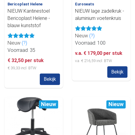
Bericoplast Helene
Euroseats
NIEUW Kantinestoel
NIEUW lage zadelkruk -
Bericoplast Helene -
aluminium voetenkruis
blauw kunststof
Nieuw
(?)
Nieuw
(?)
Voorraad: 100
Voorraad: 35
v.a. € 179,00 per stuk
€ 32,50 per stuk
v.a. € 216,59 incl. BTW
€ 39,33 incl. BTW
Bekijk
Bekijk
Nieuw
Nieuw