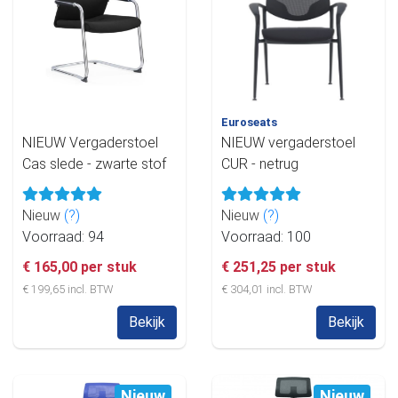
Euroseats
NIEUW Vergaderstoel
NIEUW vergaderstoel
Cas slede - zwarte stof
CUR - netrug
Nieuw
(?)
Nieuw
(?)
Voorraad: 94
Voorraad: 100
€ 165,00 per stuk
€ 251,25 per stuk
€ 199,65 incl. BTW
€ 304,01 incl. BTW
Bekijk
Bekijk
Nieuw
Nieuw