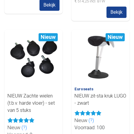
€ 514,25 incl. BTW
Bekijk
Bekijk
Nieuw
Nieuw
Euroseats
NIEUW Zachte wielen
NIEUW zit-sta kruk LUGO
(t.b.v. harde vloer) - set
- zwart
van 5 stuks
Nieuw
(?)
Nieuw
(?)
Voorraad: 100