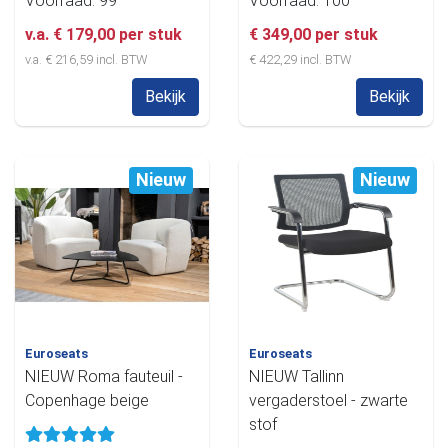
Voorraad: 99
Voorraad: 100
v.a. € 179,00 per stuk
€ 349,00 per stuk
v.a. € 216,59 incl. BTW
€ 422,29 incl. BTW
Bekijk
Bekijk
Nieuw
Nieuw
Euroseats
Euroseats
NIEUW Roma fauteuil -
NIEUW Tallinn
Copenhage beige
vergaderstoel - zwarte
stof