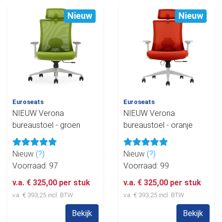
Nieuw
Nieuw
Euroseats
Euroseats
NIEUW Verona
NIEUW Verona
bureaustoel - groen
bureaustoel - oranje
Nieuw
(?)
Nieuw
(?)
Voorraad: 97
Voorraad: 99
v.a. € 325,00 per stuk
v.a. € 325,00 per stuk
v.a. € 393,25 incl. BTW
v.a. € 393,25 incl. BTW
Bekijk
Bekijk