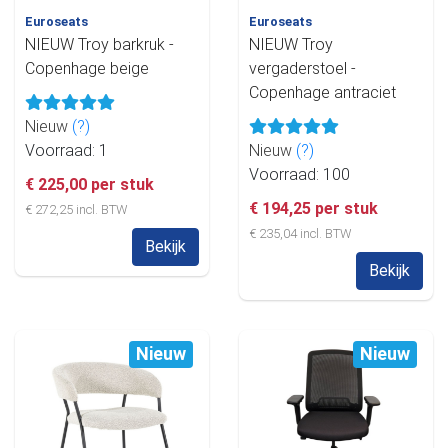
Euroseats
Euroseats
NIEUW Troy barkruk -
NIEUW Troy
Copenhage beige
vergaderstoel -
Copenhage antraciet
Nieuw
(?)
Voorraad: 1
Nieuw
(?)
Voorraad: 100
€ 225,00 per stuk
€ 194,25 per stuk
€ 272,25 incl. BTW
€ 235,04 incl. BTW
Bekijk
Bekijk
Nieuw
Nieuw