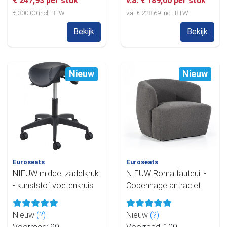
€ 247,93 per stuk
v.a. € 189,00 per stuk
€ 300,00 incl. BTW
v.a. € 228,69 incl. BTW
Bekijk
Bekijk
Nieuw
Nieuw
Euroseats
Euroseats
NIEUW middel zadelkruk
NIEUW Roma fauteuil -
- kunststof voetenkruis
Copenhage antraciet
Nieuw
(?)
Nieuw
(?)