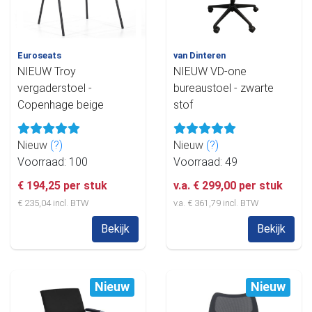
Euroseats
van Dinteren
NIEUW Troy
NIEUW VD-one
vergaderstoel -
bureaustoel - zwarte
Copenhage beige
stof
Nieuw
(?)
Nieuw
(?)
Voorraad: 100
Voorraad: 49
€ 194,25 per stuk
v.a. € 299,00 per stuk
€ 235,04 incl. BTW
v.a. € 361,79 incl. BTW
Bekijk
Bekijk
Nieuw
Nieuw