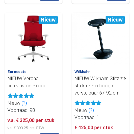
Nieuw
Nieuw
Euroseats
Wilkhahn
NIEUW Verona
NIEUW Wilkhahn Stitz zit-
bureaustoel - rood
sta kruk - in hoogte
verstelbaar 67-92 cm
Nieuw
(?)
Voorraad: 98
Nieuw
(?)
Voorraad: 1
v.a. € 325,00 per stuk
€ 425,00 per stuk
v.a. € 393,25 incl. BTW