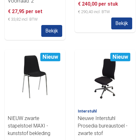
Voorraad: 2
€ 240,00 per stuk
€ 27,95 per set
€ 290,40 incl. BTW
€ 33,82 incl. BTW
Bekijk
Bekijk
Nieuw
Nieuw
Interstuhl
NIEUW zwarte
Nieuwe Interstuhl
stapelstoel MAXI -
Prosedia bureaustoel -
kunststof bekleding
zwarte stof