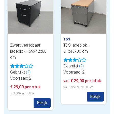
TDS
Zwart verrijdbaar
TDS ladeblok -
ladeblok - 59x42x80
61x43x80 cm
cm
Gebruikt
(?)
Gebruikt
(?)
Voorraad: 2
Voorraad: 2
v.a. € 29,00 per stuk
€ 29,00 per stuk
v.a. € 35,09 incl. BTW
€ 35,09 incl. BTW
Bekijk
Bekijk