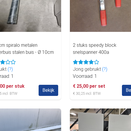
cm spiralo metalen
2 stuks speedy block
rbuis stalen buis - Ø 10cm
snelspanner 400a
uikt
(?)
Jong gebruikt
(?)
raad: 1
Voorraad: 1
,00 per stuk
€ 25,00 per set
Bekijk
Be
5 incl. BTW
€ 30,25 incl. BTW