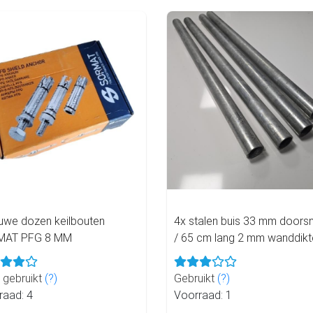
euwe dozen keilbouten
4x stalen buis 33 mm doors
MAT PFG 8 MM
/ 65 cm lang 2 mm wanddikt
 gebruikt
(?)
Gebruikt
(?)
raad: 4
Voorraad: 1