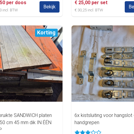
,50 per doos
€ 25,00 per set
Bekijk
Be
3 incl. BTW
€ 30,25 incl. BTW
Korting
bruikte SANDWICH platen
6x kistsluiting voor hangslot
50 cm 45 mm dik IN ÉÉN
handgrepen
P