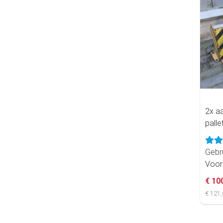
2x aa
palle
Gebr
Voor
€ 10
€ 121,