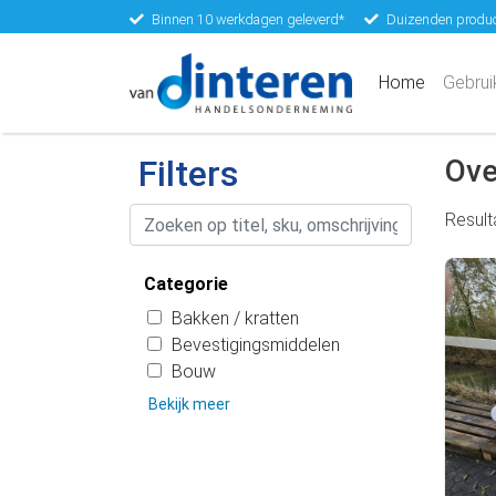
Binnen 10 werkdagen geleverd*
Duizenden produc
(current)
Home
Gebrui
Filters
Ove
Resul
Categorie
Bakken / kratten
Bevestigingsmiddelen
Bouw
Bekijk meer