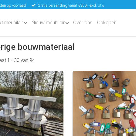
ten op voorraad
Gratis verzending vanaf €300,- excl. btw
kt meubilair
Nieuw meubilair
Over ons
Opkopen
rige bouwmateriaal
taat
1
-
30
van
94