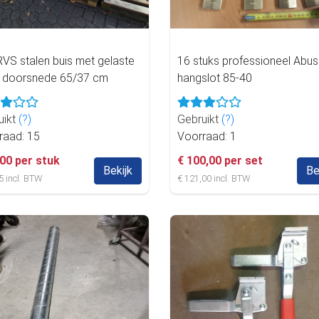
RVS stalen buis met gelaste
16 stuks professioneel Abus
t doorsnede 65/37 cm
hangslot 85-40
uikt
(?)
Gebruikt
(?)
raad: 15
Voorraad: 1
,00 per stuk
€ 100,00 per set
Bekijk
Be
5 incl. BTW
€ 121,00 incl. BTW