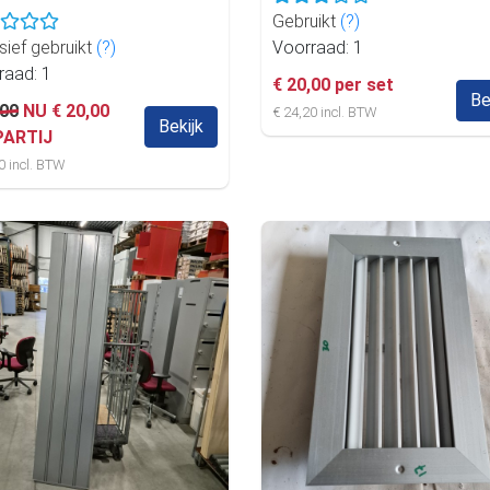
Gebruikt
(?)
sief gebruikt
(?)
Voorraad: 1
raad: 1
€ 20,00 per set
Be
,00
NU € 20,00
€ 24,20 incl. BTW
Bekijk
PARTIJ
0 incl. BTW