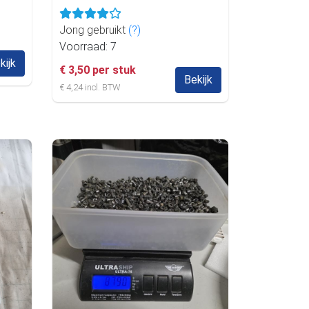
Jong gebruikt
(?)
Voorraad: 7
kijk
€ 3,50 per stuk
Bekijk
€ 4,24 incl. BTW