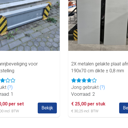
nrijbeveiliging voor
2X metalen gelakte plaat af
tstelling
190x70 cm dikte ± 0,8 mm
uikt
(?)
Jong gebruikt
(?)
raad: 1
Voorraad: 2
0,00 per set
€ 25,00 per stuk
Bekijk
Be
00 incl. BTW
€ 30,25 incl. BTW