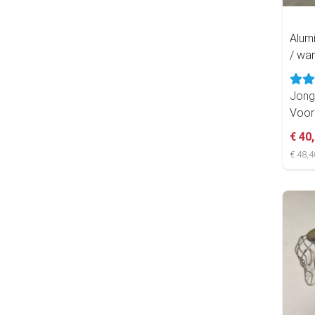
Alumi
/ wa
Jong
Voor
€ 40
€ 48,4