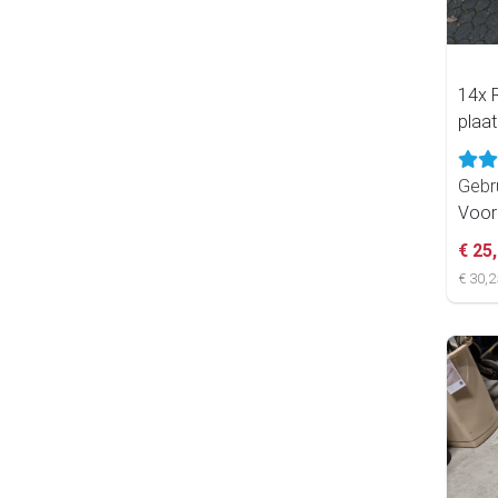
14x 
plaa
Gebr
Voor
€ 25
€ 30,2