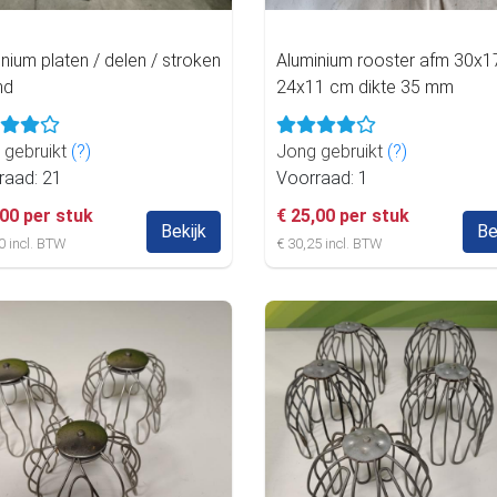
nium platen / delen / stroken
Aluminium rooster afm 30x1
nd
24x11 cm dikte 35 mm
 gebruikt
(?)
Jong gebruikt
(?)
raad: 21
Voorraad: 1
,00 per stuk
€ 25,00 per stuk
Bekijk
Be
0 incl. BTW
€ 30,25 incl. BTW