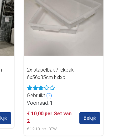
m
2x stapelbak / lekbak
6x56x35cm hxlxb
Gebruikt
(?)
Voorraad: 1
€ 10,00 per Set van
kijk
Bekijk
2
€ 12,10 incl. BTW