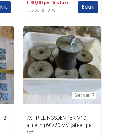
€ 30,00 per 5 stuks
kijk
Bekijk
€ 36,30 incl. BTW
Set van 7
 + 2
7X TRILLINGSDEMPER M10
afmeting 60X60 MM (alleen per
set)