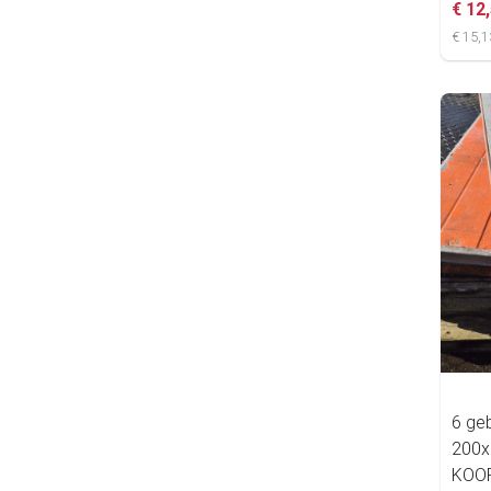
€ 12
€ 15,1
6 ge
200x
KOO