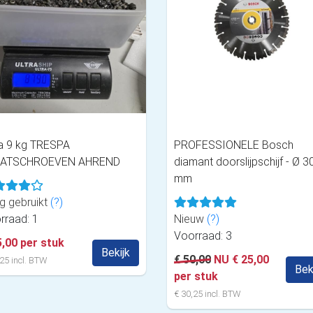
na 9 kg TRESPA
PROFESSIONELE Bosch
AATSCHROEVEN AHREND
diamant doorslijpschijf - Ø 3
mm
g gebruikt
(?)
rraad: 1
Nieuw
(?)
Voorraad: 3
5,00 per stuk
Bekijk
€ 50,00
NU € 25,00
25 incl. BTW
Bek
per stuk
€ 30,25 incl. BTW