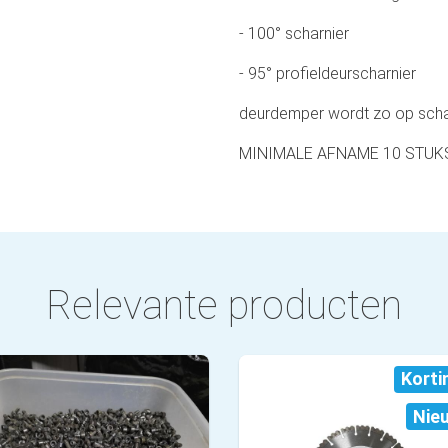
- 100° scharnier
- 95° profieldeurscharnier
deurdemper wordt zo op scharn
MINIMALE AFNAME 10 STU
Relevante producten
Korti
Nie