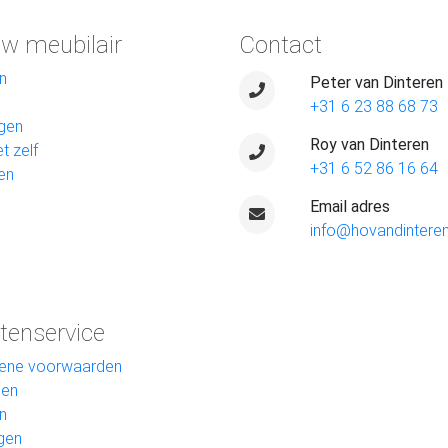
w meubilair
Contact
n
Peter van Dinteren
+31 6 23 88 68 73
gen
Roy van Dinteren
t zelf
+31 6 52 86 16 64
en
Email adres
info@hovandinteren
tenservice
ene voorwaarden
len
n
gen