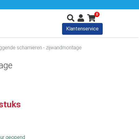
0
Klantenservice
ggende scharnieren - zijwandmontage
tage
 stuks
uur geopend