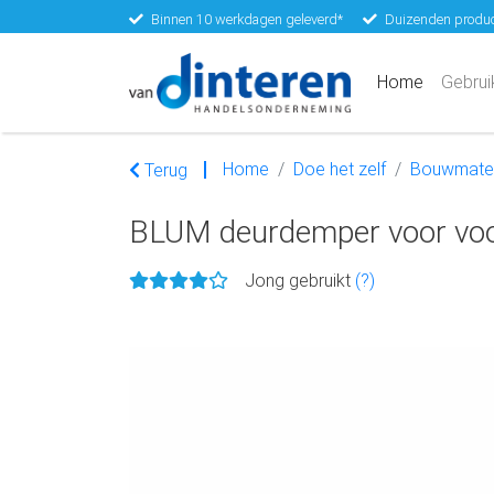
Binnen 10 werkdagen geleverd*
Duizenden produc
(current)
Home
Gebrui
Home
Doe het zelf
Bouwmater
Terug
BLUM deurdemper voor voor
Jong gebruikt
(?)