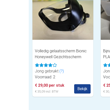
Volledig gelaatsscherm Bionic
Bij
Honeywell Gezichtsscherm
PL
Jong gebruikt
(?)
Jon
Voorraad: 2
Voo
€ 29,00 per stuk
€ 2
Bekijk
€ 35,09 incl. BTW
€ 30,