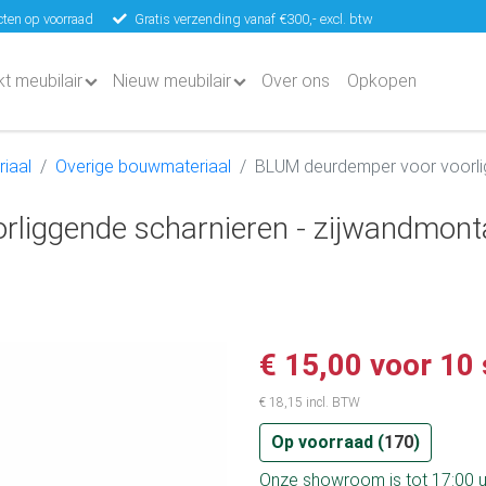
ten op voorraad
Gratis verzending vanaf €300,- excl. btw
kt meubilair
Nieuw meubilair
Over ons
Opkopen
iaal
Overige bouwmateriaal
BLUM deurdemper voor voorli
liggende scharnieren - zijwandmon
€ 15,00 voor 10
€ 18,15 incl. BTW
Op voorraad (
170
)
Onze showroom is tot 17:00 