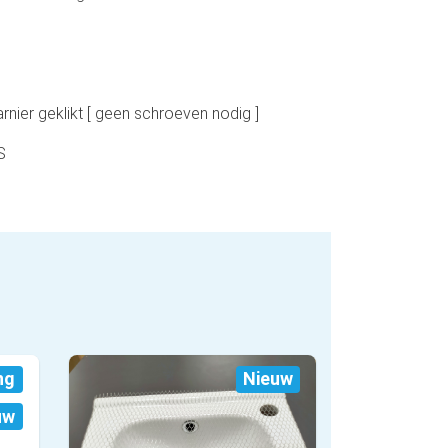
ier geklikt [ geen schroeven nodig ]
KS
ng
Nieuw
uw