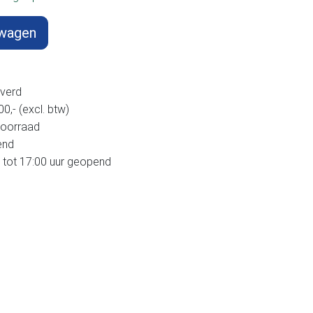
lwagen
verd
,- (excl. btw)
voorraad
end
 tot 17:00 uur geopend