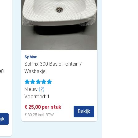
Sphinx
Sphinx 300 Basic Fontein /
00
Wasbakje
Nieuw
(?)
Voorraad: 1
€ 25,00 per stuk
Bekijk
€ 30,25 incl. BTW
ijk