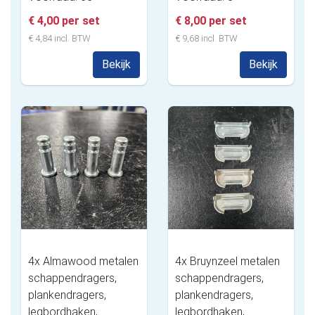
€ 4,00 per set
€ 8,00 per set
€ 4,84 incl. BTW
€ 9,68 incl. BTW
Bekijk
Bekijk
4x Almawood metalen
4x Bruynzeel metalen
schappendragers,
schappendragers,
plankendragers,
plankendragers,
legbordhaken,
legbordhaken,