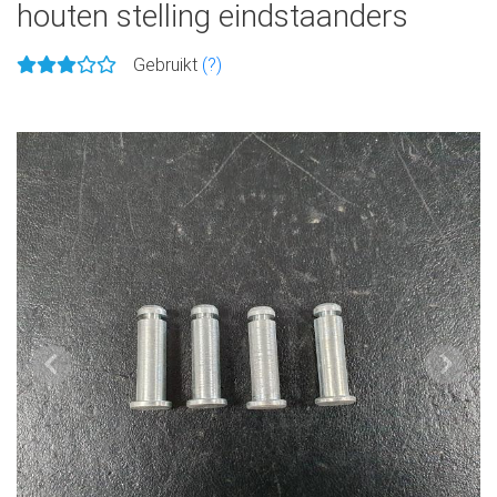
houten stelling eindstaanders
Gebruikt
(?)
Vorige
Volge