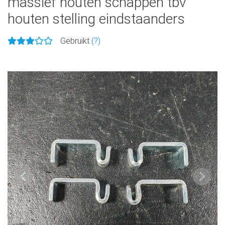
massief houten schappen tbv
houten stelling eindstaanders
Gebruikt
(?)
Vorige
Volge