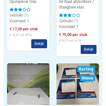
Opstapkruk Grijs
De Raat afstortkluis /
draagbare kluis
Gebruikt
(?)
Voorraad: 1
Gebruikt
(?)
Voorraad: 1
€ 17,00 per stuk
€ 75,00 per stuk
€ 20,57 incl. BTW
€ 90,75 incl. BTW
Bekijk
Bekijk
Korting
Nieuw