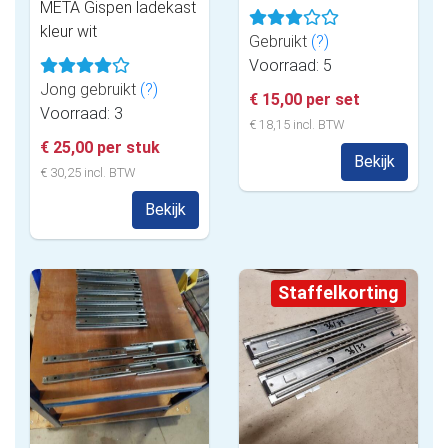
META Gispen ladekast
kleur wit
Gebruikt
(?)
Voorraad: 5
Jong gebruikt
(?)
€ 15,00 per set
Voorraad: 3
€ 18,15 incl. BTW
€ 25,00 per stuk
Bekijk
€ 30,25 incl. BTW
Bekijk
Staffelkorting