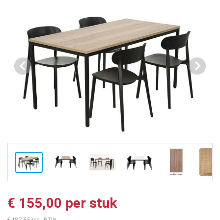
Vorige
Volge
€ 155,00 per stuk