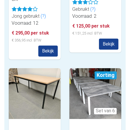
Gebruikt
(?)
Jong gebruikt
(?)
Voorraad: 2
Voorraad: 12
€ 125,00 per stuk
€ 295,00 per stuk
€ 151,25 incl. BTW
€ 356,95 incl. BTW
Bekijk
Bekijk
Korting
Set van 6