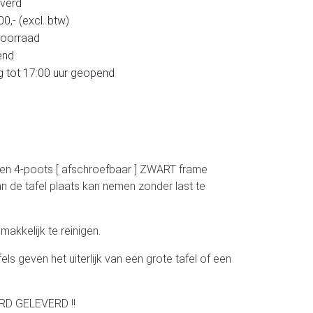
verd
,- (excl. btw)
voorraad
end
g tot 17:00 uur geopend
een 4-poots [ afschroefbaar ] ZWART frame
n de tafel plaats kan nemen zonder last te
makkelijk te reinigen.
s geven het uiterlijk van een grote tafel of een
D GELEVERD !!