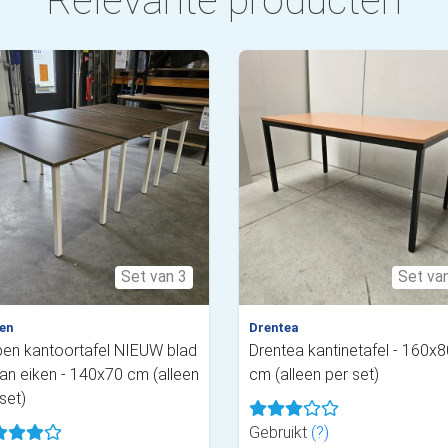
Relevante producten
Set van 3
Set va
en
Drentea
pen kantoortafel NIEUW blad
Drentea kantinetafel - 160x8
an eiken - 140x70 cm (alleen
cm (alleen per set)
set)
Gebruikt
(?)