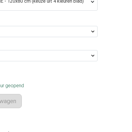
E - 120x80 cm (keuze uit 4 kleuren blad)
uur geopend
lwagen