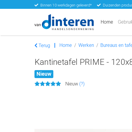
Binnen 10 werkdagen geleverd*
Duizenden produc
(current)
Home
Gebrui
Home
Werken
Bureaus en tafe
Terug
Kantinetafel PRIME - 120x8
Nieuw
Nieuw
(?)