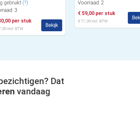
g gebruikt
(?)
Voorraad: 2
rraad: 3
€ 59,00 per stuk
Bek
30,00 per stuk
€ 71,39 incl. BTW
Bekijk
,30 incl. BTW
bezichtigen? Dat
eren
vandaag