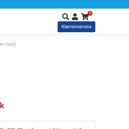
0
Klantenservice
en blad)
uk