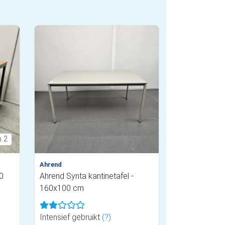
n 2
Ahrend
0
Ahrend Synta kantinetafel -
160x100 cm
Intensief gebruikt
(?)