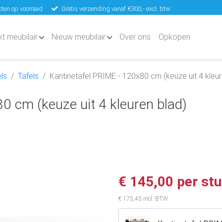
ten op voorraad
Gratis verzending vanaf €300,- excl. btw
kt meubilair
Nieuw meubilair
Over ons
Opkopen
ls
Tafels
Kantinetafel PRIME - 120x80 cm (keuze uit 4 kleur
0 cm (keuze uit 4 kleuren blad)
€ 145,00 per st
€ 175,45 incl. BTW