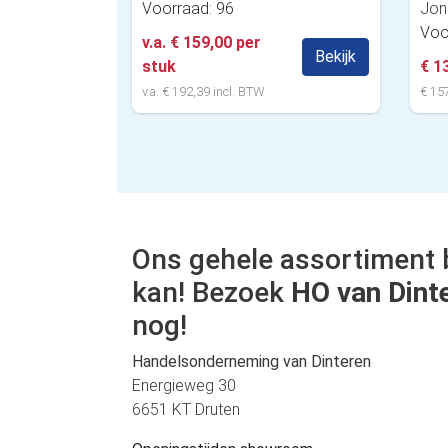
Voorraad: 96
Jon
Voo
v.a. € 159,00 per
Bekijk
stuk
€ 1
v.a. € 192,39 incl. BTW
€ 157
Ons gehele assortiment 
kan! Bezoek
HO van Dint
nog!
Handelsonderneming van Dinteren
Energieweg 30
6651 KT Druten