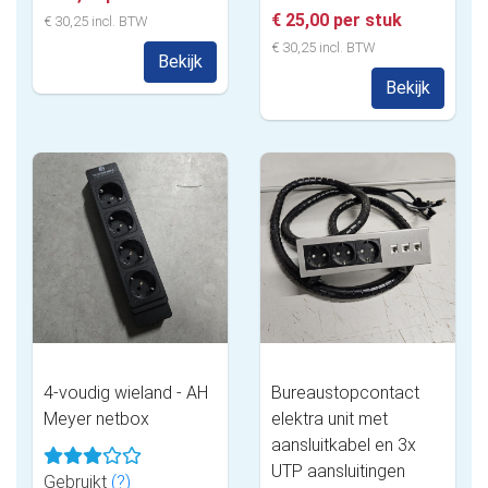
€ 25,00 per stuk
€ 30,25 incl. BTW
€ 30,25 incl. BTW
Bekijk
Bekijk
4-voudig wieland - AH
Bureaustopcontact
Meyer netbox
elektra unit met
aansluitkabel en 3x
UTP aansluitingen
Gebruikt
(?)