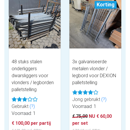
Korting
48 stuks stalen
3x galvaniseerde
onderliggers
metalen vlonder /
dwarsliggers voor
legbord voor DEXION
vlonders / legborden
palletstelling
palletstelling
Jong gebruikt
(?)
Gebruikt
(?)
Voorraad: 1
Voorraad: 1
€ 75,00
NU € 60,00
€ 100,00 per partij
per set