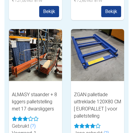
€ 121,00 incl. BTW
€ 72,60 incl. BTW
Bekijk
Bekijk
ALMASY staander + 8
ZGAN palletlade
liggers palletstelling
uittreklade 120X80 CM
met 17 dwarsliggers
[ EUROPALLET ] voor
palletstelling
Gebruikt
(?)